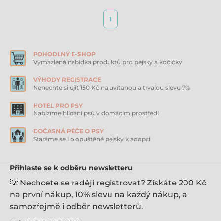
1
POHODLNÝ E-SHOP
Vymazlená nabídka produktů pro pejsky a kočičky
VÝHODY REGISTRACE
Nenechte si ujít 150 Kč na uvítanou a trvalou slevu 7%
HOTEL PRO PSY
Nabízíme hlídání psů v domácím prostředí
DOČASNÁ PÉČE O PSY
Staráme se i o opuštěné pejsky k adopci
Přihlaste se k odběru newsletteru
💡 Nechcete se raději registrovat? Získáte 200 Kč
na první nákup, 10% slevu na každý nákup, a
samozřejmě i odběr newsletterů.