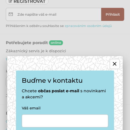
Zde napište váš e-mail
Přihlásit
Přihlášením k odběru souhlasíte se
zpracováním osobním údajů
Potřebujete poradit
online
Zákaznický servis je k dispozici
+420 771 194 837
info@puppydaycare.cz
Kde nás najdete
Buďme v kontaktu
Naše prodejny
Chcete
občas
poslat e-mail
s novinkami
Jsme také na:
Youtube
Facebook
Instagram
a akcemi?
Váš email
E-shop
Psí hotel
Obchodní podmínky
O ubytování psů
Ochrana osobních údajů
Ubytovací podmínky