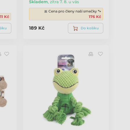
Skladem
,
zítra 7. 8. u vás
🎀 Cena pro členy naší smečky 🐾
111 Kč
176 Kč
189 Kč
šíku
Do košíku