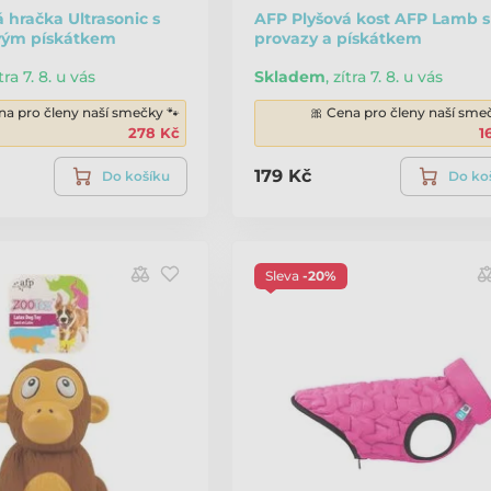
 hračka Ultrasonic s
AFP Plyšová kost AFP Lamb s
vým pískátkem
provazy a pískátkem
tra 7. 8. u vás
Skladem
,
zítra 7. 8. u vás
na pro členy naší smečky 🐾
🎀 Cena pro členy naší sme
278 Kč
1
179 Kč
Do košíku
Do ko
Sleva
-20%