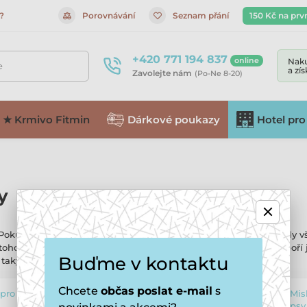
?
Porovnávání
Seznam přání
150 Kč na prv
+420 771 194 837
online
Naku
e
a zí
Zavolejte nám
(Po-Ne 8-20)
★ Krmivo Fitmin
Dárkové poukazy
Hotel pro
y
! Pokud máš doma čtyřnohého parťáka, jsi tu správně. Najdeš tady v
 toho nejaktivnějšího chlupáče, až po kvalitní krmivo, které podpoří
Buďme v kontaktu
taky stylový. Mrkni se a objev, co tvůj pes potřebuje!
Chcete
občas
poslat e-mail
s
pro
Hračky pro
Mis
1083
1342
psy
psy