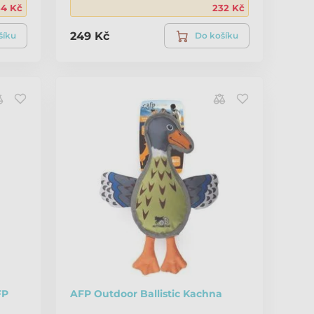
34 Kč
232 Kč
249 Kč
šíku
Do košíku
FP
AFP Outdoor Ballistic Kachna