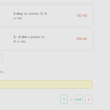
2 dny
ve středu 12. 8.
132 Kč
u vás
3 - 5 dní
v pátek 14.
219 Kč
8. u vás
ího
…
1
442