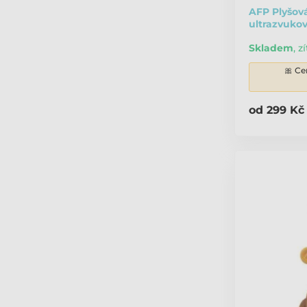
AFP Plyšová
ultrazvuko
Skladem
,
zí
🎀 Ce
od 299 Kč