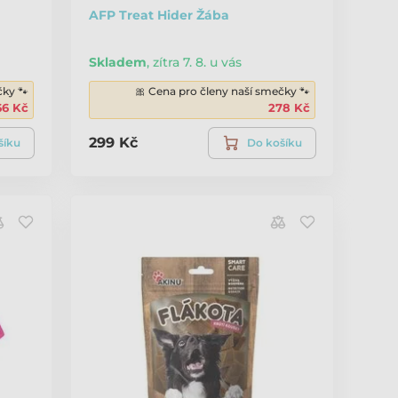
AFP Treat Hider Žába
Skladem
,
zítra 7. 8. u vás
čky 🐾
🎀 Cena pro členy naší smečky 🐾
66 Kč
278 Kč
299 Kč
šíku
Do košíku