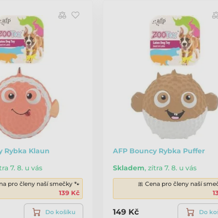
 Rybka Klaun
AFP Bouncy Rybka Puffer
tra 7. 8. u vás
Skladem
,
zítra 7. 8. u vás
na pro členy naší smečky 🐾
🎀 Cena pro členy naší sme
139 Kč
1
149 Kč
Do košíku
Do ko