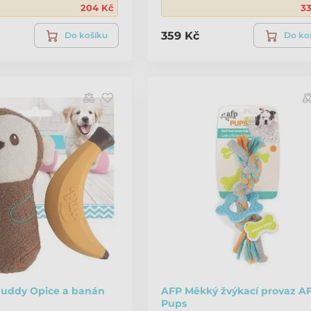
204 Kč
3
359 Kč
Do košíku
Do ko
 Buddy Opice a banán
AFP Měkký žvýkací provaz A
Pups