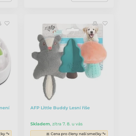
mení
AFP Little Buddy Lesní říše
Skladem
,
zítra 7. 8. u vás
čky 🐾
🎀 Cena pro členy naší smečky 🐾