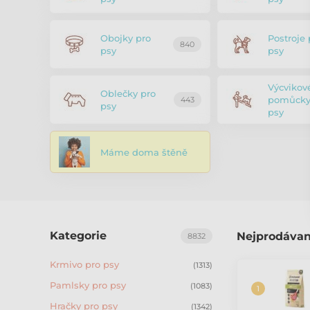
Obojky pro
Postroje 
840
psy
psy
Výcvikov
Oblečky pro
pomůcky
443
psy
psy
Máme doma štěně
Kategorie
Nejprodávan
8832
Krmivo pro psy
(1313)
Pamlsky pro psy
(1083)
Hračky pro psy
(1342)