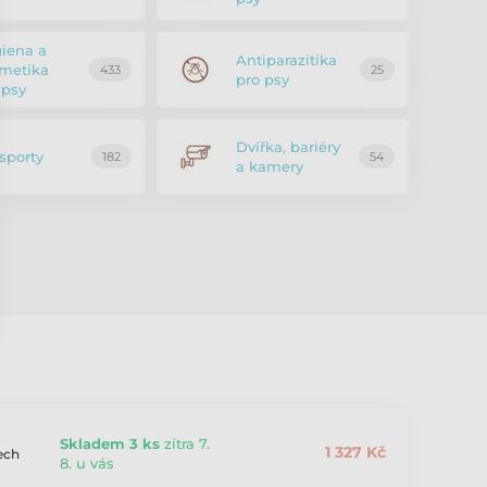
iena a
Antiparazitika
metika
433
25
pro psy
 psy
Dvířka, bariéry
 sporty
182
54
a kamery
Skladem 3 ks
zítra 7.
1 327 Kč
ech
8. u vás