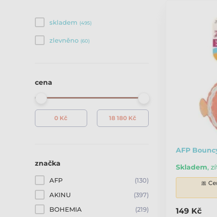
skladem
(495)
zlevněno
(60)
cena
AFP Bouncy
značka
Skladem
,
zí
AFP
(130)
🎀 Ce
AKINU
(397)
BOHEMIA
(219)
149 Kč