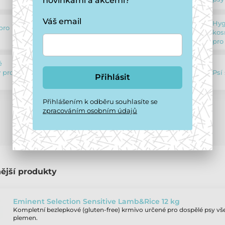
novinkami a akcemi?
Váš email
Hyg
pro
Vodítka pro
kos
489
971
psy
pro
é
Cestování se
 pro
Psí
39
378
Přihlásit
psy
Přihlášením k odběru souhlasíte se
zpracováním osobním údajů
ější produkty
Eminent Selection Sensitive Lamb&Rice 12 kg
Kompletní bezlepkové (gluten-free) krmivo určené pro dospělé psy vš
plemen.