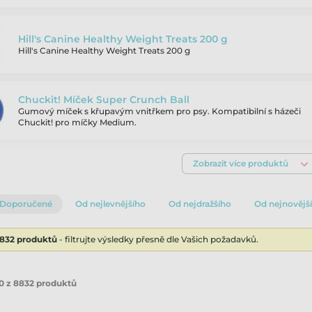
Hill's Canine Healthy Weight Treats 200 g
Hill's Canine Healthy Weight Treats 200 g
Chuckit! Míček Super Crunch Ball
Gumový míček s křupavým vnitřkem pro psy. Kompatibilní s házeči
Chuckit! pro míčky Medium.
Zobrazit více produktů
Doporučené
Od nejlevnějšího
Od nejdražšího
Od nejnovějš
8832 produktů
- filtrujte výsledky přesně dle Vašich požadavků.
0 z 8832 produktů