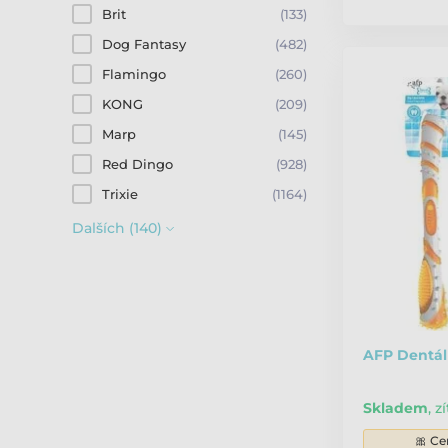
Brit
(133)
Dog Fantasy
(482)
Flamingo
(260)
KONG
(209)
Marp
(145)
Red Dingo
(928)
Trixie
(1164)
Dalších (140)
AFP Dentáln
Skladem
,
zí
🎀 Ce