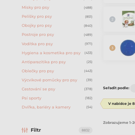
Misky pro psy
(488)
Pelíšky pro psy
(851)
Obojky pro psy
(840)
Postroje pro psy
(489)
Vodítka pro psy
(971)
Hygiena a kosmetika pro psy
(433)
Antiparazitika pro psy
(25)
Oblečky pro psy
(443)
Výcvikové pomůcky pro psy
(39)
Seřadit podle:
Cestování se psy
(378)
Psí sporty
(182)
V nabídce je 
Dvířka, bariéry a kamery
(54)
Zobrazujeme 1-2
Filtr
8832