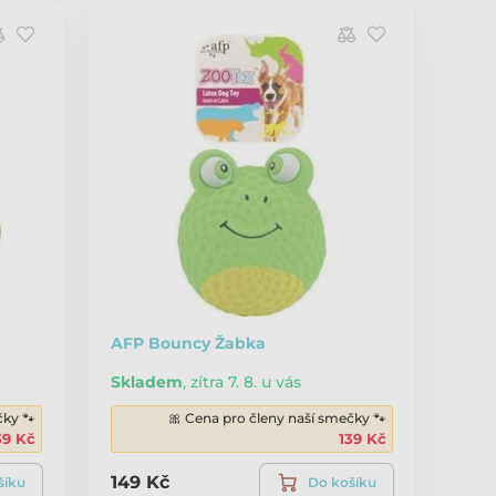
AFP Bouncy Žabka
Skladem
,
zítra 7. 8. u vás
čky 🐾
🎀 Cena pro členy naší smečky 🐾
39 Kč
139 Kč
149 Kč
šíku
Do košíku