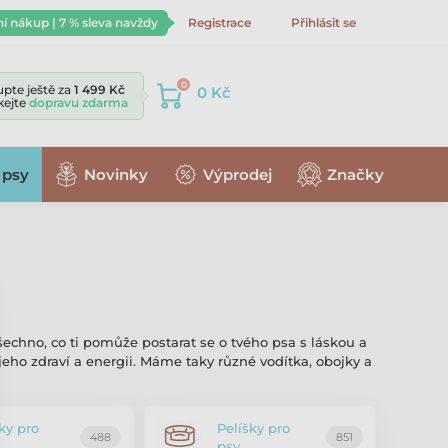
ní nákup | 7 % sleva navždy
Registrace
Přihlásit se
0
pte ještě za
1 499 Kč
0 Kč
skejte
dopravu zdarma
 psy
Novinky
Výprodej
Značky
šechno, co ti pomůže postarat se o tvého psa s láskou a
 jeho zdraví a energii. Máme taky různé vodítka, obojky a
ky pro
Pelíšky pro
488
851
psy