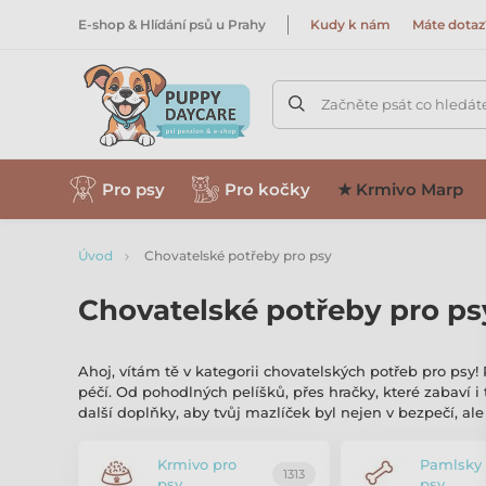
E-shop & Hlídání psů u Prahy
Kudy k nám
Máte dotaz
Začněte psát co hledát
Pro psy
Pro kočky
★ Krmivo Marp
Úvod
Chovatelské potřeby pro psy
Chovatelské potřeby pro ps
Ahoj, vítám tě v kategorii chovatelských potřeb pro psy
péčí. Od pohodlných pelíšků, přes hračky, které zabaví i
další doplňky, aby tvůj mazlíček byl nejen v bezpečí, ale 
Krmivo pro
Pamlsky 
1313
psy
psy