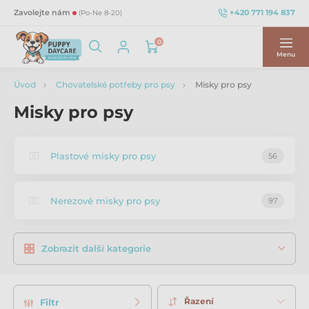
+420 771 194 837
Zavolejte nám
(Po-Ne 8-20)
0
Menu
Úvod
Chovatelské potřeby pro psy
Misky pro psy
Misky pro psy
Plastové misky pro psy
56
Nerezové misky pro psy
97
Zobrazit další kategorie
Řazení
Filtr