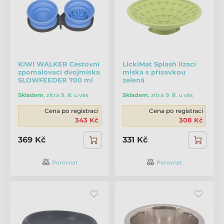
KIWI WALKER Cestovní
LickiMat Splash lízací
zpomalovací dvojmiska
miska s přísavkou
SLOWFEEDER 700 ml
zelená
Skladem
,
zítra 9. 8. u vás
Skladem
,
zítra 9. 8. u vás
Cena po registraci
Cena po registraci
343 Kč
308 Kč
369 Kč
331 Kč
Porovnat
Porovnat