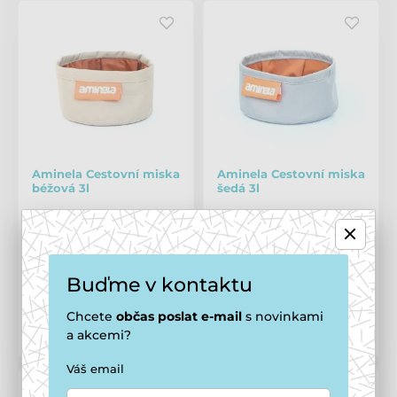
Aminela Cestovní miska
Aminela Cestovní miska
béžová 3l
šedá 3l
Skladem
,
zítra 9. 8. u vás
Skladem
,
zítra 9. 8. u vás
Cena po registraci
Cena po registraci
157 Kč
157 Kč
Buďme v kontaktu
169 Kč
169 Kč
Chcete
občas
poslat e-mail
s novinkami
a akcemi?
Porovnat
Porovnat
Váš email