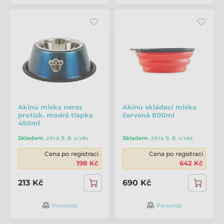
Akinu miska nerez
Akinu skládací miska
protisk. modrá tlapka
červená 800ml
450ml
Skladem
,
zítra 9. 8. u vás
Skladem
,
zítra 9. 8. u vás
Cena po registraci
Cena po registraci
198 Kč
642 Kč
213 Kč
690 Kč
Porovnat
Porovnat