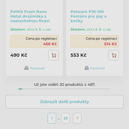
PetKit Fresh Nano
Petwant PW-108
Metal dvojmiska s
Fontána pro psy a
nastavitelnou fixaci
kočky
Skladem
,
zítra 9. 8. u vás
Skladem
,
zítra 9. 8. u vás
Cena po registraci
Cena po registraci
456 Kč
514 Kč
490 Kč
553 Kč
Porovnat
Porovnat
Už jste viděli 20 produktů z 487.
Zobrazit další produkty
…
1
25