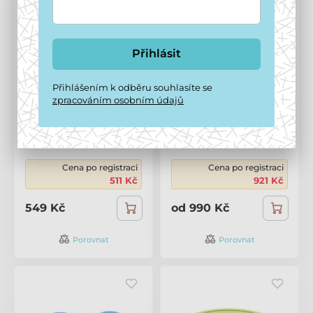
Přihlásit
Přihlášením k odběru souhlasíte se
zpracováním osobním údajů
Henry Wag cestovní
Hravý pes Dogbar Racio
dvojmiska Snaffle
M
Skladem
,
zítra 9. 8. u vás
Skladem
,
zítra 9. 8. u vás
Cena po registraci
Cena po registraci
511 Kč
921 Kč
549 Kč
od 990 Kč
Porovnat
Porovnat