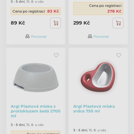
3 - 5 dní
,
15. 8. u vás
Cena po registraci
83 Kč
278 Kč
Cena po registraci
89 Kč
299 Kč
Porovnat
Porovnat
Argi Plastová miska s
Argi Plastová miska
protiskluzem šedá 2700
srdce 750 ml
ml
3 - 5 dní
,
15. 8. u vás
3 - 5 dní
,
15. 8. u vás