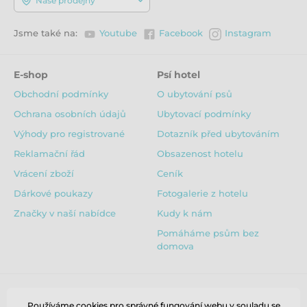
Naše prodejny
Jsme také na:
Youtube
Facebook
Instagram
E-shop
Psí hotel
Obchodní podmínky
O ubytování psů
Ochrana osobních údajů
Ubytovací podmínky
Výhody pro registrované
Dotazník před ubytováním
Reklamační řád
Obsazenost hotelu
Vrácení zboží
Ceník
Dárkové poukazy
Fotogalerie z hotelu
Značky v naší nabídce
Kudy k nám
Pomáháme psům bez
domova
Používáme cookies pro správné fungování webu v souladu se