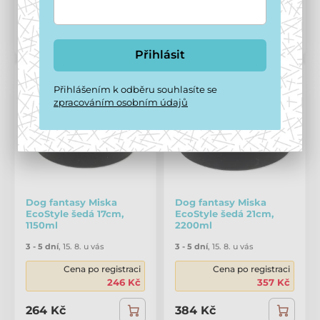
119 Kč
164 Kč
Porovnat
Porovnat
Přihlásit
Přihlášením k odběru souhlasíte se
zpracováním osobním údajů
Dog fantasy Miska
Dog fantasy Miska
EcoStyle šedá 17cm,
EcoStyle šedá 21cm,
1150ml
2200ml
3 - 5 dní
,
15. 8. u vás
3 - 5 dní
,
15. 8. u vás
Cena po registraci
Cena po registraci
246 Kč
357 Kč
264 Kč
384 Kč