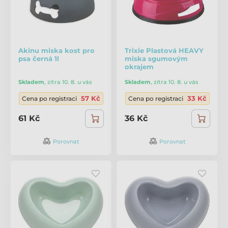
Akinu miska kost pro
Trixie Plastová HEAVY
psa černá 1l
miska sgumovým
okrajem
Skladem
,
zítra 10. 8. u vás
Skladem
,
zítra 10. 8. u vás
57 Kč
33 Kč
Cena po registraci
Cena po registraci
61 Kč
36 Kč
Porovnat
Porovnat