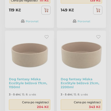
111 Kč
139 Kč
Cena po registraci
119 Kč
149 Kč
Porovnat
Porovnat
Dog fantasy Miska
Dog fantasy Miska
EcoStyle béžová 17cm,
EcoStyle béžová 21cm,
1150ml
2200ml
3 - 5 dní
,
15. 8. u vás
3 - 5 dní
,
15. 8. u vás
Cena po registraci
Cena po registraci
204 Kč
343 Kč