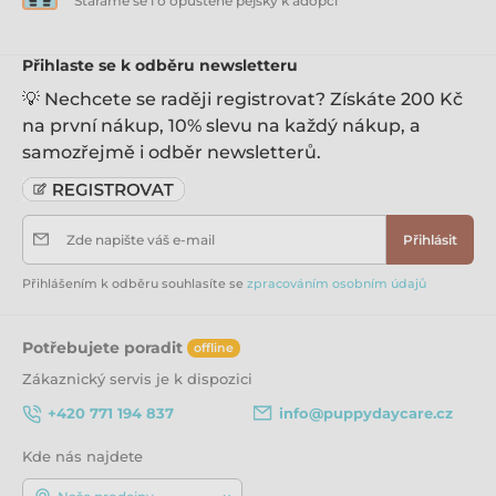
Staráme se i o opuštěné pejsky k adopci
Přihlaste se k odběru newsletteru
💡 Nechcete se raději registrovat? Získáte 200 Kč
na první nákup, 10% slevu na každý nákup, a
samozřejmě i odběr newsletterů.
Zde napište váš e-mail
Přihlásit
Přihlášením k odběru souhlasíte se
zpracováním osobním údajů
Potřebujete poradit
offline
Zákaznický servis je k dispozici
+420 771 194 837
info@puppydaycare.cz
Kde nás najdete