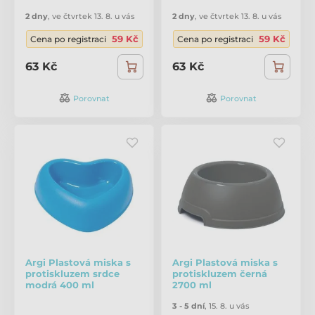
2 dny
,
ve čtvrtek 13. 8. u vás
2 dny
,
ve čtvrtek 13. 8. u vás
59 Kč
59 Kč
Cena po registraci
Cena po registraci
63 Kč
63 Kč
Porovnat
Porovnat
Argi Plastová miska s
Argi Plastová miska s
protiskluzem srdce
protiskluzem černá
modrá 400 ml
2700 ml
3 - 5 dní
,
15. 8. u vás