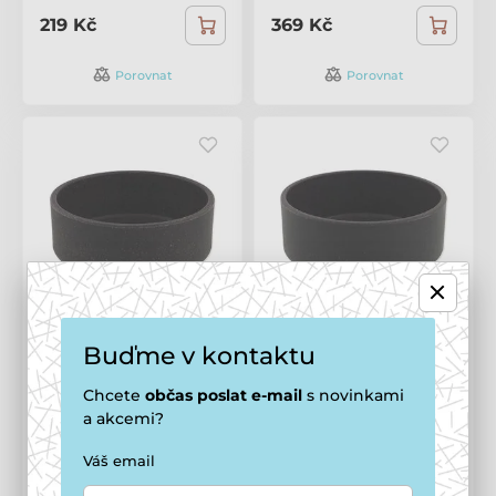
219 Kč
369 Kč
Porovnat
Porovnat
Dog fantasy Miska
Dog fantasy Miska
Buďme v kontaktu
EcoStyle šedá 12cm,
EcoStyle šedá 14cm,
350ml
600ml
Chcete
občas
poslat e-mail
s novinkami
3 - 5 dní
,
15. 8. u vás
a akcemi?
3 - 5 dní
,
15. 8. u vás
Cena po registraci
111 Kč
153 Kč
Cena po registraci
Váš email