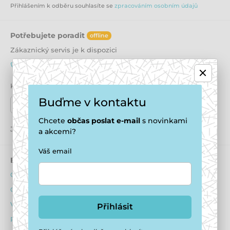
Přihlášením k odběru souhlasíte se
zpracováním osobním údajů
Potřebujete poradit
offline
Zákaznický servis je k dispozici
+420 771 194 837
info@puppydaycare.cz
Kde nás najdete
Buďme v kontaktu
Naše prodejny
Chcete
občas
poslat e-mail
s novinkami
Jsme také na:
Youtube
Facebook
Instagram
a akcemi?
Váš email
E-shop
Psí hotel
Obchodní podmínky
O ubytování psů
Ochrana osobních údajů
Ubytovací podmínky
Výhody pro registrované
Dotazník před ubytováním
Přihlásit
Reklamační řád
Obsazenost hotelu