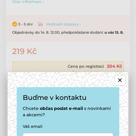
Více informací ›
Možnosti dopravy ›
3 - 5 dní
Objednávky do 14. 8. 12:00, předpokládané dodání:
u vás 15. 8.
219 Kč
204 Kč
Cena po registraci
🔓 Jak se stát členem smečky
Přidat do košíku
Buďme v kontaktu
Chcete
občas
poslat e-mail
s novinkami
Doprava zdarma
od
1 499 Kč
a akcemi?
Možnosti doručení ›
Váš email
Potřebujete poradit?
offline