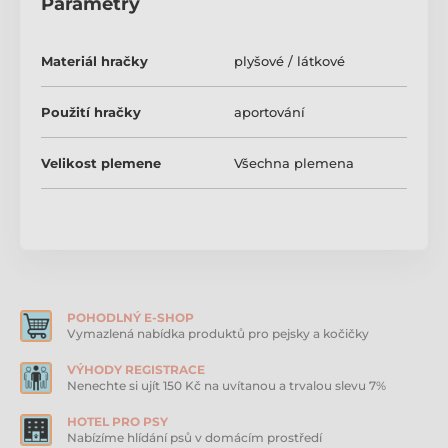
Parametry
Hračka má uvnitř pískátko pro zaujmutí pozornosti a
ještě větší zábavu. Velikost: 17 x 17 x 10 cm. Varianta
dle aktuální nabídky.
Materiál hračky
plyšové / látkové
Produkt je zařazen v kategoriích
Použití hračky
aportování
Pískací hračky pro psy
Velikost plemene
Všechna plemena
Plyšové hračky pro psy
POHODLNÝ E-SHOP
Vymazlená nabídka produktů pro pejsky a kočičky
VÝHODY REGISTRACE
Nenechte si ujít 150 Kč na uvítanou a trvalou slevu 7%
HOTEL PRO PSY
Nabízíme hlídání psů v domácím prostředí