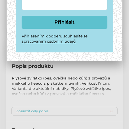
Zavolejte na
+420 771 194 837
Přihlásit
Kód produktu:
P143
Přihlášením k odběru souhlasíte se
zpracováním osobním údajů
Popis a parametry
Popis produktu
Plyšové zvířátko (pes, ovečka nebo kůň) z provazů a
měkkého fleecu s pískátkem uvnitř. Velikost 17 cm.
Varianta dle aktuální nabídky. Plyšové zvířátko (pes,
ovečka nebo kůň) z provazů a měkkého fleecu s
pískátkem uvnitř. Tuto řadu měkkoučkých plyšáků si
váš pejsek zamiluje díky kombinaci provazu, imitace
vlny a umělého semiše, která je ideální jak k
Zobrazit celý popis
pořádnému přitulení, tak ke hře. Každý pes potřebuje
takové roztomilé plyšové zvířátko, ať už jej má jen na
mazlení v pelíšku nebo na házení a přetahování.