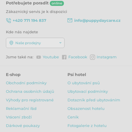
Potřebujete poradit
online
Zákaznický servis je k dispozici
+420 771 194 837
info@puppydaycare.cz
Kde nás najdete
Naše prodejny
Jsme také na:
Youtube
Facebook
Instagram
E-shop
Psí hotel
Obchodní podmínky
O ubytování psů
Ochrana osobních údajů
Ubytovací podmínky
Výhody pro registrované
Dotazník před ubytováním
Reklamační řád
Obsazenost hotelu
Vrácení zboží
Ceník
Dárkové poukazy
Fotogalerie z hotelu