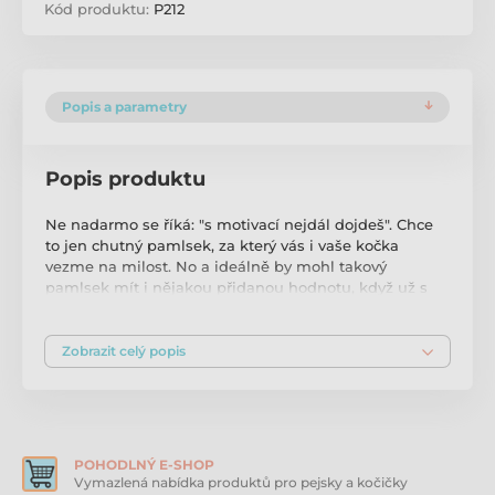
Kód produktu:
P212
Popis a parametry
Popis produktu
Ne nadarmo se říká: "s motivací nejdál dojdeš". Chce
to jen chutný pamlsek, za který vás i vaše kočka
vezme na milost. No a ideálně by mohl takový
pamlsek mít i nějakou přidanou hodnotu, když už s
ním budete svou kočku uplácet, že jo? Jehněčí je
maso lehce stravitelné a hypoalergenní. Má vysoký
podíl bílkovin a nízký obsah tuku. Šetrná technologie
Zobrazit celý popis
zpracování navíc uchovává přirozené výživné látky.
Masíčka Jehněčí kousky
jsou pro kočky přirozeně
velmi lákavé, voňavé a chutné.
V čem jsou Jehněčí
kousky pro kočky skvělé?
-masový pamlsek -chutný
-voňavý -malé kousky -fresh zip -přírodní doplněk
POHODLNÝ E-SHOP
výživy Masové extra chutné jehněčí kousky obsahují
Vymazlená nabídka produktů pro pejsky a kočičky