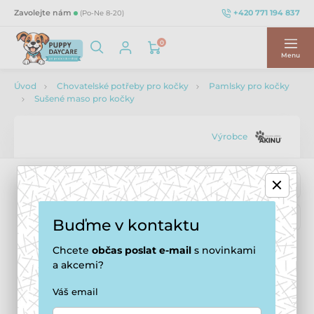
+420 771 194 837
Zavolejte nám
(Po-Ne 8-20)
0
Menu
Úvod
Chovatelské potřeby pro kočky
Pamlsky pro kočky
Sušené maso pro kočky
Výrobce
Buďme v kontaktu
Chcete
občas
poslat e-mail
s novinkami
a akcemi?
Váš email