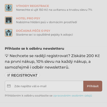
62% jehněčího. Vhodné pro: každodenní odměňování
Velikost balení: 50g
Víte, že?
Maso je přirozenou
VÝHODY REGISTRACE
součástí kočičí výživy.
Nenechte si ujít 150 Kč na uvítanou a trvalou slevu 7%
HOTEL PRO PSY
Nabízíme hlídání psů v domácím prostředí
DOČASNÁ PÉČE O PSY
Staráme se i o opuštěné pejsky k adopci
Přihlaste se k odběru newsletteru
💡 Nechcete se raději registrovat? Získáte 200 Kč
na první nákup, 10% slevu na každý nákup, a
samozřejmě i odběr newsletterů.
Zde napište váš e-mail
Přihlásit
Přihlášením k odběru souhlasíte se
zpracováním osobním údajů