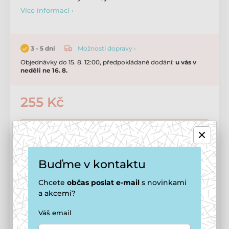
Více informací ›
Možnosti dopravy ›
3 - 5 dní
Objednávky do 15. 8. 12:00, předpokládané dodání:
u vás v
neděli ne 16. 8.
255 Kč
237 Kč
Cena po registraci
🔓 Jak se stát členem smečky
Buďme v kontaktu
Přidat do košíku
Chcete
občas
poslat e-mail
s novinkami
a akcemi?
Doprava zdarma
od
1 499 Kč
Váš email
Možnosti doručení ›