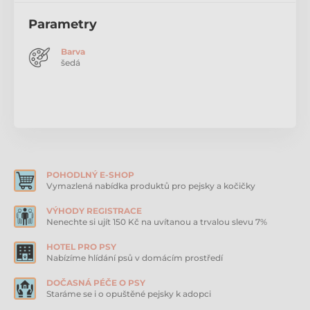
produkty šité na míru psům
i
jejich majitelům
s
ohledem na
funkčnost, pohodlí i design
. S každým
Parametry
novým produktem přinášíme více vlastních
zkušeností a požadavků
na zdokonalení. Produkty
Barva
Aminela jsou pro každého, kdo dává přednost
šedá
jednoduchému designu. Jednoduchému však
neznamená méně kvalitnímu
. Měkký a na dotek
příjemný popruh je
pevný a kvalitní
,
precizně
prošívaný
. Obojky a vodítka
Aminela
nabízíme v
pěkných barvách, díky kterým můžete
vytvořit
barevný set
, nebo si s barvami pohrát a vybrat více
barevné provedení obojku a vodítka.
měkké nylonové přepínací vodítko
POHODLNÝ E-SHOP
Vymazlená nabídka produktů pro pejsky a kočičky
pevné, přesto hebké na dotek
výborné zpracování
VÝHODY REGISTRACE
Nenechte si ujít 150 Kč na uvítanou a trvalou slevu 7%
pevné prošívání
HOTEL PRO PSY
pěkný design
Nabízíme hlídání psů v domácím prostředí
kovové kvalitní komponenty
DOČASNÁ PÉČE O PSY
šířka popruhu 15mm
Staráme se i o opuštěné pejsky k adopci