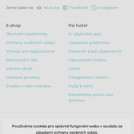
výcvik, pomocí dvou karabin ho můžete přepnout i ke
Jsme také na:
Youtube
Facebook
Instagram
speciálním opaskům a využít tak vodítko třeba na
túry, nebo sport se psem.
E-shop
Psí hotel
Vodítka a obojky
Aminela
jsou vytvářena s
maximálním ohledem na kvalitu, dobré a pevné
Obchodní podmínky
O ubytování psů
zpracování a pohodlí pro majitele i psí mazlíčky. U této
série jsme vsadili na jednoduchost, protože v
Ochrana osobních údajů
Ubytovací podmínky
jednoduchosti se skrývá krása.
Výhody pro registrované
Dotazník před ubytováním
Značka Aminela je vytvářena týmem lidí, kteří vlastní
Reklamační řád
Obsazenost hotelu
jednoho a více psů, jsou s nimi aktivní a chápají tak
Vrácení zboží
Ceník
jejich potřeby a respektují jejich nároky.
Dárkové poukazy
Fotogalerie z hotelu
Značky v naší nabídce
Kudy k nám
Pomáháme psům bez
domova
Používáme cookies pro správné fungování webu v souladu se
zásadami
ochrany osobních údajů
.