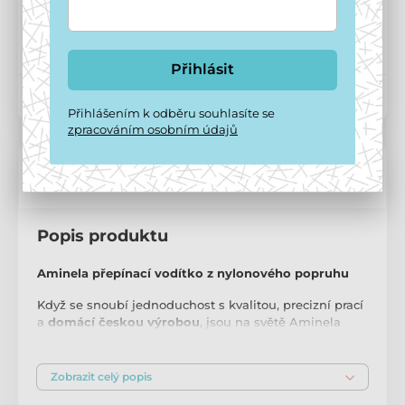
Potřebujete poradit?
online
Zavolejte na
+420 771 194 837
Přihlásit
Kód produktu:
P14065
Přihlášením k odběru souhlasíte se
zpracováním osobním údajů
Popis a parametry
Popis produktu
Aminela přepínací vodítko z nylonového popruhu
Když se snoubí jednoduchost s kvalitou, precizní prací
a
domácí českou výrobou
, jsou na světě Aminela
obojky a vodítka, která překvapí svou
jednoduchostí a
pěkným designem
. Produkty značky
Aminela
jsou
vymyšlené lidmi, kteří mají psy, milují psy a různé
Zobrazit celý popis
aktivity s nimi spojené.
Snažíme se vymýšlet