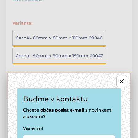
Varianta:
Černá - 80mm x 80mm x 110mm 09046
Černá - 90mm x 90mm x 150mm 09047
Možnosti dopravy ›
3 - 5 dní
Objednávky do 14. 8. 12:00, předpokládané dodání:
u vás 15. 8.
Buďme v kontaktu
od 437 Kč
Chcete
občas
poslat e-mail
s novinkami
a akcemi?
406 Kč
Cena po registraci
Váš email
🔓 Jak se stát členem smečky