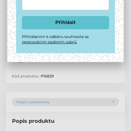
Přidat do košíku
Přihlásit
Doprava zdarma
od
1 499 Kč
Možnosti doručení ›
Přihlášením k odběru souhlasíte se
zpracováním osobním údajů
Potřebujete poradit?
offline
Zavolejte na
+420 771 194 837
Kód produktu:
P16829
Popis a parametry
Popis produktu