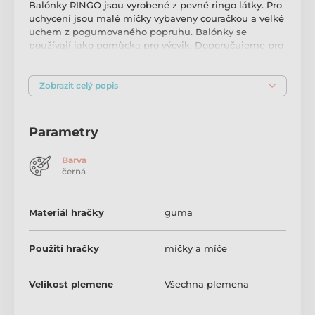
Balónky RINGO jsou vyrobené z pevné ringo látky. Pro
uchycení jsou malé míčky vybaveny couračkou a velké
uchem z pogumovaného popruhu. Balónky se
používají jako pomůcka pro výcvik. Doporučujeme pro
střední a velká plemena.
Míček s couračkou
Zobrazit celý popis
Průměr: 8cm
Parametry
Výška: 11cm
Délka couračky: 40cm
Barva
černá
Míček s uchem
Průměr: 9cm
Materiál hračky
guma
Výška: 15cm
Použití hračky
míčky a míče
Délka ucha: 18cm
Velikost plemene
Všechna plemena