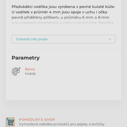
Předváděcí vodítka jsou vyrobena z pevné kulaté kůže.
U vodítek v průměr 4 mm jsou spoje v uchu i očka
pevně přidělány plíškem, u průměru 6 mm a 8 mm
jsou napevno propleteny v uchu a ve smyčce. Smyčka
je vybavena koženou posuvnou částí, která umožňuje
posouvat nahoru a dolů, tím zmenšujete a zvětšujete
obvod smyčky, dle potřeb a obvodu krku pejska.
Zobrazit celý popis
Vodítka jsou vhodná pro střední a velká plemena. O
kůži je nutno se starat vhodnými přípravky určenými
pro kůži.
Parametry
Materiál: 100% kulatá kůže
Barva
hnědá
Průměr kůže: dle varianty 4 mm, Délka vodítka: 140
cm, Max obvod krku: 60 cm
Průměr kůže: dle varianty 6 mm, Délka vodítka: 130
cm, Max obvod krku: 70 cm
Průměr kůže: dle varianty 8 mm, Délka vodítka: 100
cm, Max obvod krku: 80 cm
POHODLNÝ E-SHOP
Vymazlená nabídka produktů pro pejsky a kočičky