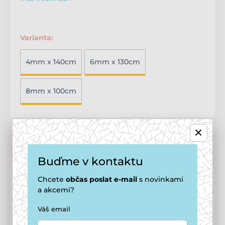
Varianta:
4mm x 140cm
6mm x 130cm
8mm x 100cm
Možnosti dopravy ›
3 - 5 dní
Objednávky do 15. 8. 12:00, předpokládané dodání:
u vás v
neděli ne 16. 8.
Buďme v kontaktu
Chcete
občas
poslat e-mail
s novinkami
od 547 Kč
a akcemi?
Váš email
509 Kč
Cena po registraci
🔓 Jak se stát členem smečky