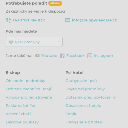
Potřebujete poradit
offline
Zákaznický servis je k dispozici
+420 771 194 837
info@puppydaycare.cz
Kde nás najdete
Naše prodejny
Jsme také na:
Youtube
Facebook
Instagram
E-shop
Psí hotel
Obchodní podmínky
O ubytování psů
Ochrana osobních údajů
Ubytovací podmínky
Výhody pro registrované
Dotazník před ubytováním
Reklamační řád
Obsazenost hotelu
Vrácení zboží
Ceník
Dárkové poukazy
Fotogalerie z hotelu