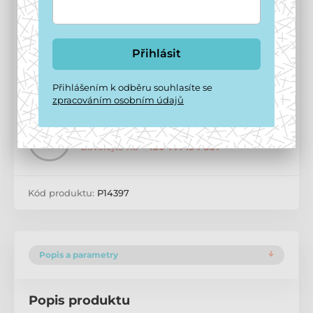
Přidat do košíku
Přihlásit
Doprava zdarma
od
1 499 Kč
Přihlášením k odběru souhlasíte se
Možnosti doručení ›
zpracováním osobním údajů
Potřebujete poradit?
offline
Zavolejte na
+420 771 194 837
Kód produktu:
P14397
Popis a parametry
Popis produktu