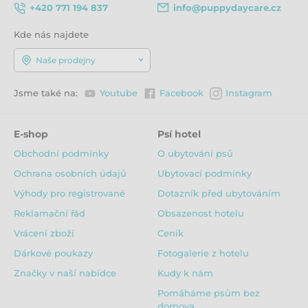
+420 771 194 837
info@puppydaycare.cz
Kde nás najdete
Naše prodejny
Jsme také na:
Youtube
Facebook
Instagram
E-shop
Psí hotel
Obchodní podmínky
O ubytování psů
Ochrana osobních údajů
Ubytovací podmínky
Výhody pro registrované
Dotazník před ubytováním
Reklamační řád
Obsazenost hotelu
Vrácení zboží
Ceník
Dárkové poukazy
Fotogalerie z hotelu
Značky v naší nabídce
Kudy k nám
Pomáháme psům bez
domova