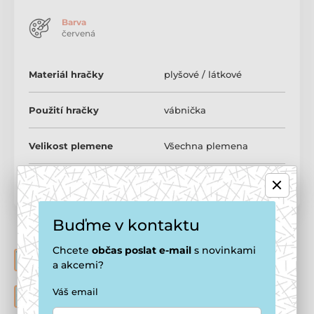
Barva
červená
Materiál hračky
plyšové / látkové
Použití hračky
vábnička
Velikost plemene
Všechna plemena
Buďme v kontaktu
Chcete
občas
poslat e-mail
s novinkami
POHODLNÝ E-SHOP
a akcemi?
Vymazlená nabídka produktů pro pejsky a kočičky
VÝHODY REGISTRACE
Váš email
Nenechte si ujít 150 Kč na uvítanou a trvalou slevu 7%