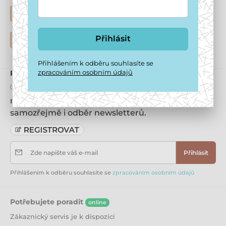
HOTEL PRO PSY
Nabízíme hlídání psů v domácím prostředí
DOČASNÁ PÉČE O PSY
Přihlásit
Staráme se i o opuštěné pejsky k adopci
Přihlášením k odběru souhlasíte se
zpracováním osobním údajů
Přihlaste se k odběru newsletteru
💡 Nechcete se raději registrovat? Získáte 200 Kč
na první nákup, 10% slevu na každý nákup, a
samozřejmě i odběr newsletterů.
Zde napište váš e-mail
Přihlásit
Přihlášením k odběru souhlasíte se
zpracováním osobním údajů
Potřebujete poradit
online
Zákaznický servis je k dispozici