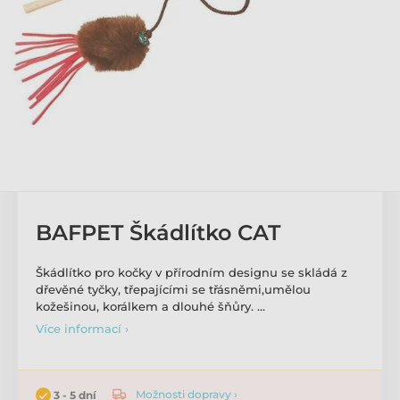
BAFPET Škádlítko CAT
Škádlítko pro kočky v přírodním designu se skládá z
dřevěné tyčky, třepajícími se třásněmi,umělou
kožešinou, korálkem a dlouhé šňůry. …
Více informací ›
Možnosti dopravy ›
3 - 5 dní