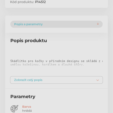
Kód produktu:
P14512
Popis a parametry
Popis produktu
Škádlítko pro kočky v přírodním designu se skládá z dřevěn
umělou kožešinou, korálkem a dlouhé šňůry. 

Vybízí vašeho mazlíčka k divokému lovu a honičkám a postar
Celková délka cca 150 cm
Zobrazit celý popis
Dřevěná tyč:
 délka 40cm pro bezpečnou vzdálenost od kočičí
Dlouhá šňůra: délka 110cm pro divoké hry

Parametry
Lákavý přívěsek: s třepajícími třásněmi, vybízí ke hře

Barva
Barva: přírodní/hnědá
hnědá