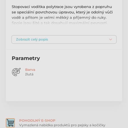
Stopovací vodítka polytrace jsou vyrobena z popruhu
se speciální povrchovou úpravou, který je odolný vůči
vodě a přitom je velmi měkký a příjemný do ruky.
Spoje jsou šité a tak dosahují maximální pevnosti.
Vodítka jsou vhodná pro malá plemena.
Materiál: polytrace
Zobrazit celý popis
Vlastnost: voděodolnost
Parametry
Detail materiálu:
Barva
žlutá
POHODLNÝ E-SHOP
Vymazlená nabídka produktů pro pejsky a kočičky