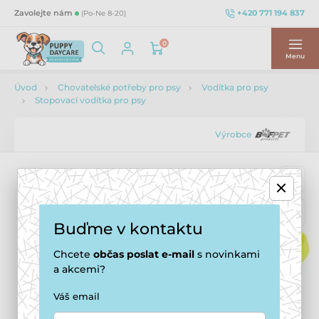
+420 771 194 837
Zavolejte nám
(Po-Ne 8-20)
0
Menu
Úvod
Chovatelské potřeby pro psy
Vodítka pro psy
Stopovací vodítka pro psy
Výrobce
Buďme v kontaktu
Chcete
občas
poslat e-mail
s novinkami
a akcemi?
Váš email