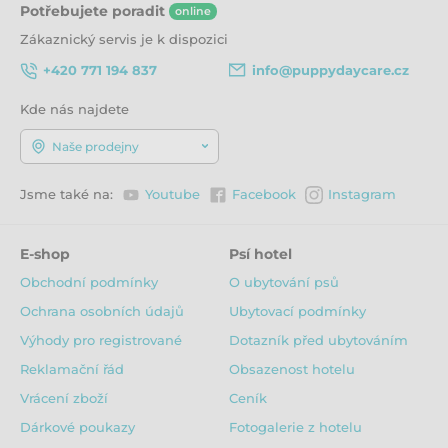
Potřebujete poradit
online
Zákaznický servis je k dispozici
+420 771 194 837
info@puppydaycare.cz
Kde nás najdete
Naše prodejny
Jsme také na:
Youtube
Facebook
Instagram
E-shop
Psí hotel
Obchodní podmínky
O ubytování psů
Ochrana osobních údajů
Ubytovací podmínky
Výhody pro registrované
Dotazník před ubytováním
Reklamační řád
Obsazenost hotelu
Vrácení zboží
Ceník
Dárkové poukazy
Fotogalerie z hotelu