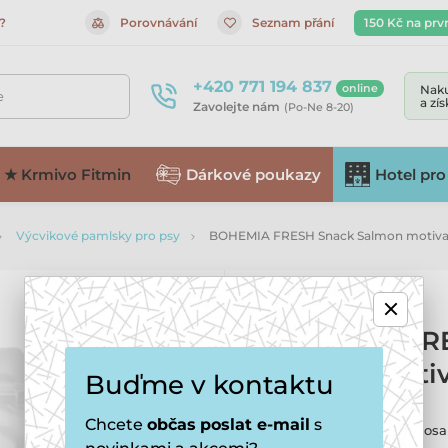
?
Porovnávání
Seznam přání
150 Kč na prv
+420 771 194 837
online
Naku
e
a zí
Zavolejte nám
(Po-Ne 8-20)
★ Krmivo Fitmin
Dárkové poukazy
Hotel pro
Výcvikové pamlsky pro psy
BOHEMIA FRESH Snack Salmon motiva
BOHEMIA FR
Salmon motiv
Buďme v kontaktu
Chcete
občas
poslat e-mail
s
Motivační pamlsky z lososa