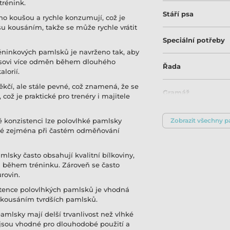
trénink.
Stáří psa
o koušou a rychle konzumují, což je
su kousáním, takže se může rychle vrátit
Speciální potřeby
éninkových pamlsků je navrženo tak, aby
 psovi více odměn během dlouhého
Řada
lorií.
čí, ale stále pevné, což znamená, že se
Gramáž
což je praktické pro trenéry i majitele
é konzistenci lze polovlhké pamlsky
Zobrazit všechny 
čné zejména při častém odměňování
mlsky často obsahují kvalitní bílkoviny,
 i během tréninku. Zároveň se často
rovin.
istence polovlhkých pamlsků je vhodná
s kousáním tvrdších pamlsků.
amlsky mají delší trvanlivost než vlhké
jsou vhodné pro dlouhodobé použití a