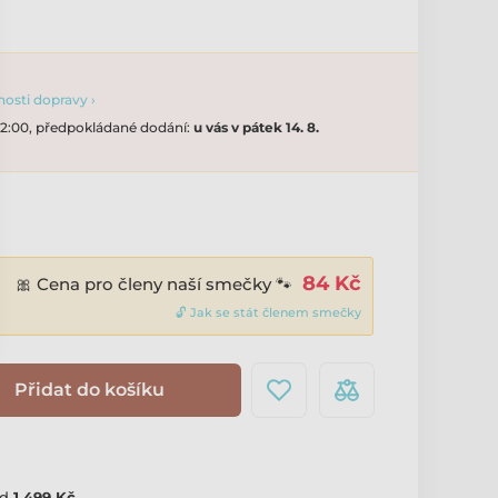
osti dopravy ›
 12:00, předpokládané dodání:
u vás v pátek 14. 8.
84 Kč
🎀 Cena pro členy naší smečky 🐾
🔓 Jak se stát členem smečky
Přidat do košíku
d
1 499 Kč