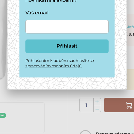
novinkami a akcemi?
Více informací ›
Váš email
3 - 5 dní
Možn
Objednávky do 13. 8.
Přihlásit
90 Kč
Přihlášením k odběru souhlasíte se
zpracováním osobním údajů
ine
Doprava zdarma
o