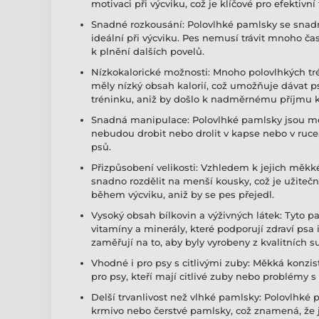
motivaci při výcviku, což je klíčové pro efektivní 
Snadné rozkousání: Polovlhké pamlsky se snadn
ideální při výcviku. Pes nemusí trávit mnoho ča
k plnění dalších povelů.
Nízkokalorické možnosti: Mnoho polovlhkých tr
měly nízký obsah kalorií, což umožňuje dávat
tréninku, aniž by došlo k nadměrnému příjmu ka
Snadná manipulace: Polovlhké pamlsky jsou měk
nebudou drobit nebo drolit v kapse nebo v ruce, 
psů.
Přizpůsobení velikosti: Vzhledem k jejich měkk
snadno rozdělit na menší kousky, což je užite
během výcviku, aniž by se pes přejedl.
Vysoký obsah bílkovin a výživných látek: Tyto pa
vitamíny a minerály, které podporují zdraví psa
zaměřují na to, aby byly vyrobeny z kvalitních su
Vhodné i pro psy s citlivými zuby: Měkká konz
pro psy, kteří mají citlivé zuby nebo problémy 
Delší trvanlivost než vlhké pamlsky: Polovlhké p
krmivo nebo čerstvé pamlsky, což znamená, že 