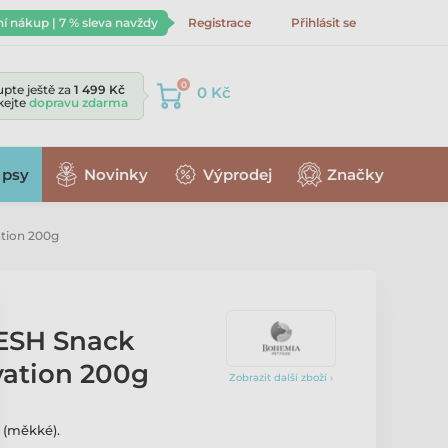
ní nákup | 7 % sleva navždy
Registrace
Přihlásit se
0
pte ještě za
1 499 Kč
0 Kč
skejte
dopravu zdarma
 psy
Novinky
Výprodej
Značky
tion 200g
ESH Snack
ation 200g
Zobrazit další zboží ›
 (měkké).