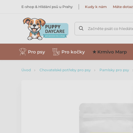
E-shop & Hlídání psů u Prahy
Kudy k nám
Máte dotaz
Začněte psát co hledát
Pro psy
Pro kočky
★ Krmivo Marp
Úvod
Chovatelské potřeby pro psy
Pamlsky pro psy