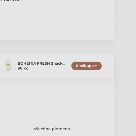
BOHEMIA FRESH Snack…
K nákupu
90 Kč
Všechna plemena