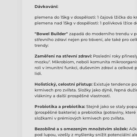
Dávkování:
plemena do 15kg v dospělosti: 1 čajová lžička do k
plemena nad 15kg v dospělosti: 1 polívková lžíce d
"Bowel Builder"
zapadá do moderního trendu v pe
střevního zdraví nejen pro trávení, ale také pro c
trendy:
Zaměření na střevní zdraví:
Poslední roky přinesl
mozku". Mikrobiom, neboli komunita mikroorganism
roli v imunitní funkci, duševním zdraví a celkové p
lidi.
Holistický, celostní přístup:
Existuje tendence použ
krmivech pro zvířata. Složky jako dýně, řepná duži
vlákniny a další prospěšné vlastnosti.
Probiotika a prebiotika:
Stejně jako se staly popu
(prospěšné bakterie) a prebiotika (potraviny, které 
složkami v prémiových krmivech pro zvířata.
Bezobilné a s omezeným množstvím složek:
Ačko
pod lupou, vzešly z myšlenky snížit potenciální a