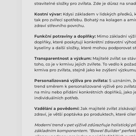
stravitelné složky pro zvířata. Zde je důraz na snad
Kostní vývar:
Kdysi základem v lidských předků, ko
tak pro zvířecí spotřebu. Bohatý na kolagen a am
zdraví střevního povrchu.
Funkční potraviny a doplňky:
Mimo základní výživ
doplňky, které poskytují konkrétní zdravotní výh
kyseliny a další složky, které mohou podporovat st
Transparentnost a výzkum:
Majitelé zvířat se st
toho, co je v krmivu jejich zvířete. To vedlo k po
krmiva pro zvířata, stejně jako ke zvýšení výzkumu
Personalizovaná výživa pro zvířata:
S uznáním, že
trend směrem k personalizované výživě pro zvířa
na míru nebo přidání konkrétních doplňků, jako je
individuálních potřeb.
Vzdělání a povědomí:
Jak majitelé zvířat získávají
zdraví, je větší poptávka po produktech, které cíl
Moderní trend v pet výživě zdůrazňuje holistický pří
základním komponentem. "Bowel Builder" perfektn