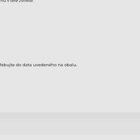
ů v těle zvířete.
třebujte do data uvedeného na obalu.