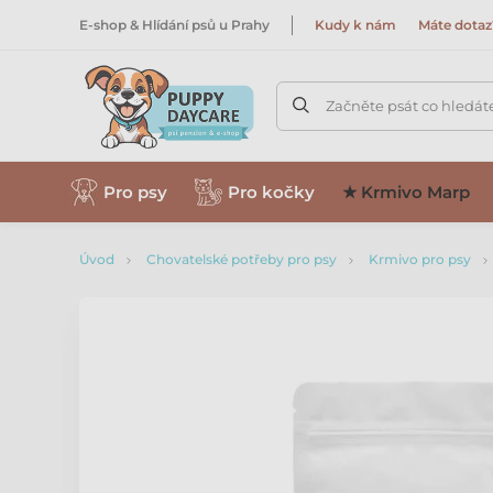
E-shop & Hlídání psů u Prahy
Kudy k nám
Máte dotaz
Začněte psát co hledát
Pro psy
Pro kočky
★ Krmivo Marp
Úvod
Chovatelské potřeby pro psy
Krmivo pro psy