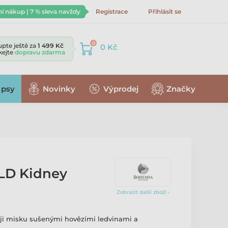
ní nákup | 7 % sleva navždy
Registrace
Přihlásit se
0
pte ještě za
1 499 Kč
0 Kč
skejte
dopravu zdarma
 psy
Novinky
Výprodej
Značky
D Kidney
Zobrazit další zboží ›
oji misku sušenými hovězími ledvinami a