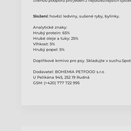
cílenou podporu pro jeden z nejdůležitějších systém
Složení:
hovězí ledviny, sušené ryby, bylinky.
Analytické znaky:
Hrubý protein: 65%
Hrubé oleje a tuky: 25%
Vlhkost: 5%
Hrubý popel: 5%
Doplňkové krmivo pro psy. Skladujte v suchu.Spo
Dodavatel: BOHEMIA PETFOOD s.r.o
U Pelikána 945, 252 19 Rudná
GSM: (+420) 777 722 995