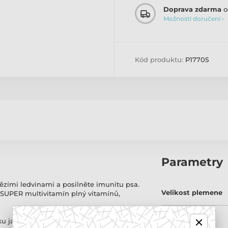
Doprava zdarma
o
Možnosti doručení ›
Kód produktu:
P17705
Parametry
ězími ledvinami a posilněte imunitu psa.
Velikost plemene
 SUPER multivitamín plný vitamínů,
Stáří psa
 jak po chuťové tak nutriční stránce.