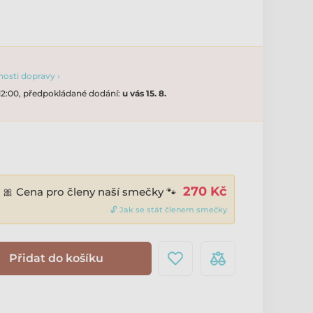
osti dopravy ›
 12:00, předpokládané dodání:
u vás 15. 8.
270 Kč
🎀 Cena pro členy naší smečky 🐾
🔓 Jak se stát členem smečky
Přidat do košíku