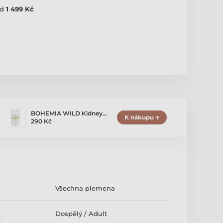
d
1 499 Kč
BOHEMIA WILD Kidney…
K nákupu
290 Kč
Všechna plemena
Dospělý / Adult