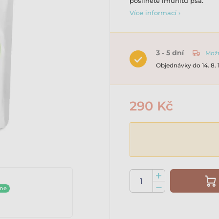
posilněte imunitu psa.
Více informací ›
3 - 5 dní
Možn
Objednávky do 14. 8.
290 Kč
ine