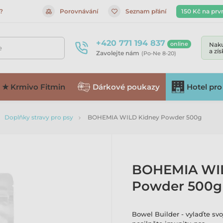
?
Porovnávání
Seznam přání
150 Kč na prv
+420 771 194 837
online
Naku
e
a zí
Zavolejte nám
(Po-Ne 8-20)
★ Krmivo Fitmin
Dárkové poukazy
Hotel pro
Doplňky stravy pro psy
BOHEMIA WILD Kidney Powder 500g
BOHEMIA WIL
Powder 500g
Bowel Builder - vylaďte sv