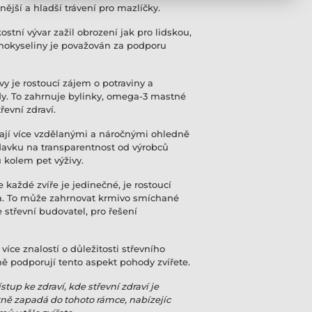
nější a hladší trávení pro mazlíčky.
stní vývar zažil obrození jak pro lidskou,
inokyseliny je považován za podporu
y je rostoucí zájem o potraviny a
ody. To zahrnuje bylinky, omega-3 mastné
řevní zdraví.
ávají více vzdělanými a náročnými ohledně
žadavku na transparentnost od výrobců
 kolem pet výživy.
 každé zvíře je jedinečné, je rostoucí
ta. To může zahrnovat krmivo smíchané
 střevní budovatel, pro řešení
 více znalostí o důležitosti střevního
eně podporují tento aspekt pohody zvířete.
stup ke zdraví, kde střevní zdraví je
ě zapadá do tohoto rámce, nabízejíc