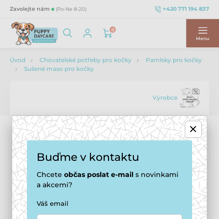
+420 771 194 837
Zavolejte nám
(Po-Ne 8-20)
0
Menu
Úvod
Chovatelské potřeby pro kočky
Pamlsky pro kočky
Sušené maso pro kočky
Výrobce
Buďme v kontaktu
Chcete
občas
poslat e-mail
s novinkami
a akcemi?
Váš email