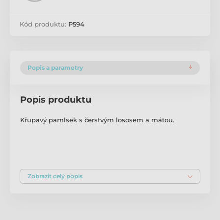
Kód produktu:
P594
Popis a parametry
Popis produktu
Křupavý pamlsek s čerstvým lososem a mátou.
Doplňkové krmivo pro kočky.
Zobrazit celý popis
Lahodný pamlsek z lososa vhodný pro všechny kočky
S divokou mátou pro zdravé zuby a dásně.
S čerstvým masem, bez obilovin a přidaného cukru.
Krmný návod: použijte křupavé pamlsky jako odměnu
k vytvoření silného vztahu se svou kočkou. Podávejte z