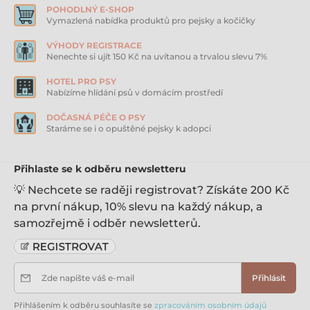
POHODLNÝ E-SHOP
ruky a užijte si společně strávený čas.
Vymazlená nabídka produktů pro pejsky a kočičky
Složení: 55% maso z lososa (40% sušený losos, 15%
čerstvý losos), 12% dýně, 8% žlutý hrách, kuřecí tuk
VÝHODY REGISTRACE
(konzervovaný tokoferoly 7%), 5% šťáva z lososa, 4%
Nenechte si ujít 150 Kč na uvítanou a trvalou slevu 7%
máta, 2% mrkev, 2% cizrna, 2% sušené jablko, 2% lněné
semínko, 1% lněný olej.
HOTEL PRO PSY
Jakostní znaky: hrubé proteiny 38%, vlhkost 10%, hrubé
Nabízíme hlídání psů v domácím prostředí
oleje a tuky 15%, hrubé popeloviny 9%, hrubá vláknina
2,8%, vápník 1,4%, fosfor 1,1%, omega-3 mastné kyseliny
DOČASNÁ PÉČE O PSY
0,8%, omega-6 mastné kyseliny 1,8%.
Staráme se i o opuštěné pejsky k adopci
Metabolizovatelná energie: 3750 kcal / kg.
Přihlaste se k odběru newsletteru
💡 Nechcete se raději registrovat? Získáte 200 Kč
na první nákup, 10% slevu na každý nákup, a
samozřejmě i odběr newsletterů.
Zde napište váš e-mail
Přihlásit
Přihlášením k odběru souhlasíte se
zpracováním osobním údajů