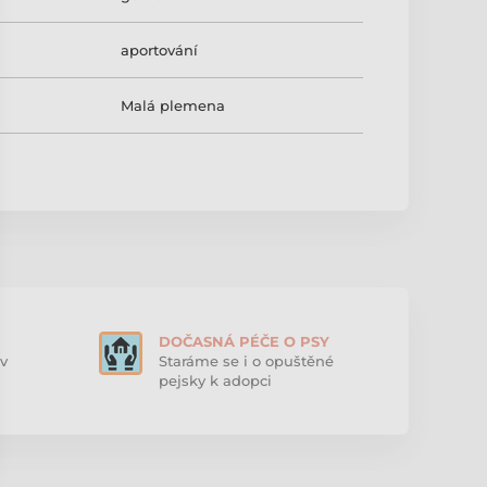
aportování
Malá plemena
DOČASNÁ PÉČE O PSY
v
Staráme se i o opuštěné
pejsky k adopci