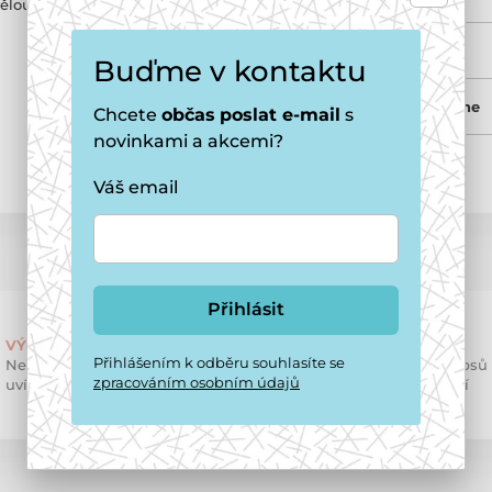
vělou zábavu, zdravý pohyb a možnost
Použití hračky
Buďme v kontaktu
Velikost plemene
Chcete
občas
poslat e-mail
s
novinkami a akcemi?
Váš email
Přihlásit
VÝHODY REGISTRACE
HOTEL PRO PSY
Přihlášením k odběru souhlasíte se
Nenechte si ujít 150 Kč na
Nabízíme hlídání psů 
zpracováním osobním údajů
uvítanou a trvalou slevu 7%
domácím prostředí