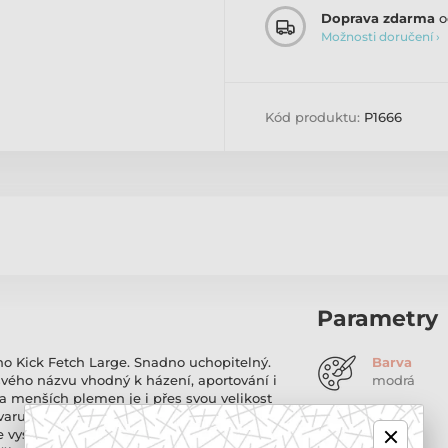
Doprava zdarma
o
Možnosti doručení ›
Kód produktu:
P1666
Parametry
ho Kick Fetch Large. Snadno uchopitelný.
Barva
 svého názvu vhodný k házení, aportování i
modrá
 a menších plemen je i přes svou velikost
aru je pro psa velmi dobře uchopitelný.
e vysoké trávě, písku, sněhu nebo v jiných
Materiál hračky