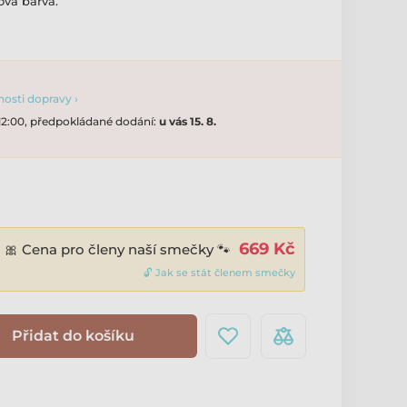
ová barva.
osti dopravy ›
 12:00, předpokládané dodání:
u vás 15. 8.
669 Kč
🎀 Cena pro členy naší smečky 🐾
🔓 Jak se stát členem smečky
Přidat do košíku