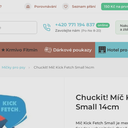
?
Porovnávání
Seznam přání
150 Kč na prv
+420 771 194 837
online
Naku
e
a zí
Zavolejte nám
(Po-Ne 8-20)
★ Krmivo Fitmin
Dárkové poukazy
Hotel pro
Míčky pro psy
Chuckit! Míč Kick Fetch Small 14cm
Chuckit! Míč 
Small 14cm
Míč Kick Fetch Small je me