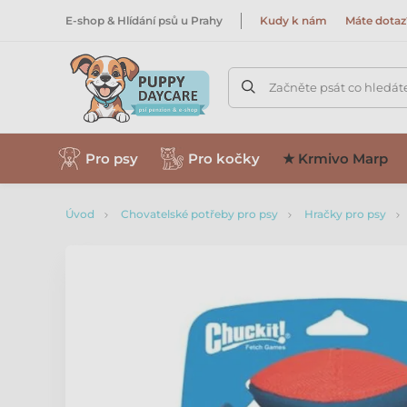
E-shop & Hlídání psů u Prahy
Kudy k nám
Máte dotaz
Začněte psát co hledát
Pro psy
Pro kočky
★ Krmivo Marp
Úvod
Chovatelské potřeby pro psy
Hračky pro psy