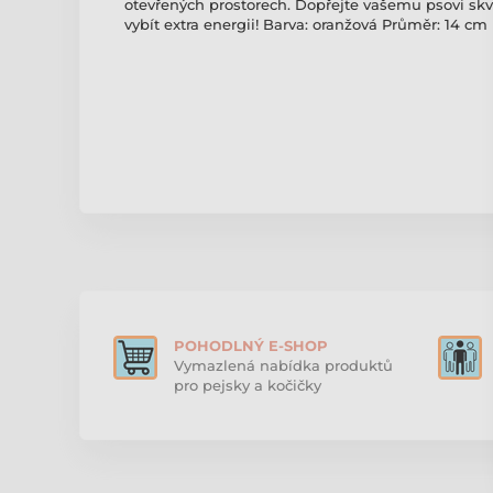
otevřených prostorech. Dopřejte vašemu psovi sk
vybít extra energii! Barva: oranžová Průměr: 14 cm
POHODLNÝ E-SHOP
Vymazlená nabídka produktů
pro pejsky a kočičky