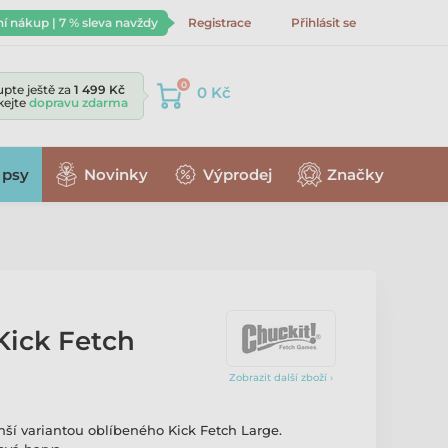
ní nákup | 7 % sleva navždy
Registrace
Přihlásit se
0
pte ještě za
1 499 Kč
0 Kč
skejte
dopravu zdarma
 psy
Novinky
Výprodej
Značky
Kick Fetch
Zobrazit další zboží ›
nší variantou oblíbeného Kick Fetch Large.