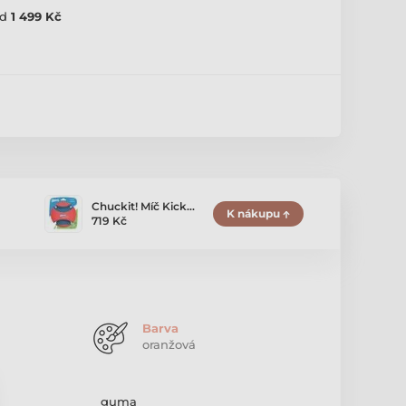
d
1 499 Kč
Chuckit! Míč Kick…
K nákupu
719 Kč
Barva
oranžová
guma