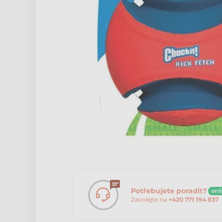
Potřebujete poradit?
onl
Zavolejte na
+420 771 194 837