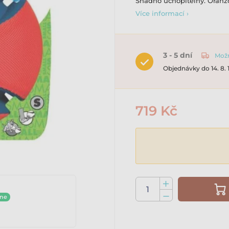
Snadno uchopitelný. Oranž
Více informací ›
3 - 5 dní
Možn
Objednávky do 14. 8.
719 Kč
ine