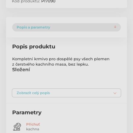
Kód produktu:
P17090
Popis a parametry
Popis produktu
Kompletní krmivo pro dospělé psy všech plemen
z čerstvého kachního masa, bez lepku.
Složení
Kuřecí moučka 18 %, rýže, kukuřice, čerstvé kachní
maso 15 %, kachní moučka 12 %, kukuřičná krupice,
kuřecí tuk, lněné semeno, sušená řepná dužina,
Zobrazit celý popis
pivovarské kvasnice, sušené mořské řasy, manan-
oligosacharidy (MOS), frukto-oligosacharidy (FOS),
extrakt z juky, ostropestřec mariánský, ananas,
Parametry
granátové jablko, maliny.
Příchuť
Analytické složky
kachna