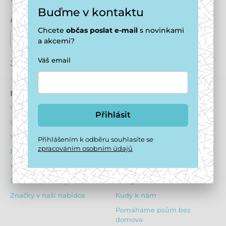
+420 771 194 837
info@puppydaycare.cz
Buďme v kontaktu
Kde nás najdete
Chcete
občas
poslat e-mail
s novinkami
Naše prodejny
a akcemi?
Váš email
Jsme také na:
Youtube
Facebook
Instagram
E-shop
Psí hotel
Obchodní podmínky
O ubytování psů
Přihlásit
Ochrana osobních údajů
Ubytovací podmínky
Výhody pro registrované
Dotazník před ubytováním
Přihlášením k odběru souhlasíte se
zpracováním osobním údajů
Reklamační řád
Obsazenost hotelu
Vrácení zboží
Ceník
Dárkové poukazy
Fotogalerie z hotelu
Značky v naší nabídce
Kudy k nám
Pomáháme psům bez
domova