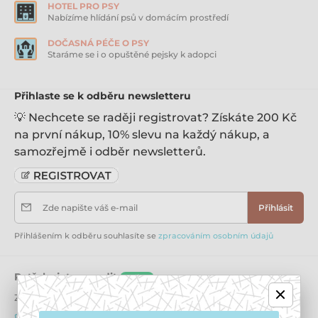
HOTEL PRO PSY
Nabízíme hlídání psů v domácím prostředí
DOČASNÁ PÉČE O PSY
Staráme se i o opuštěné pejsky k adopci
Přihlaste se k odběru newsletteru
💡 Nechcete se raději registrovat? Získáte 200 Kč
na první nákup, 10% slevu na každý nákup, a
samozřejmě i odběr newsletterů.
Zde napište váš e-mail
Přihlásit
Přihlášením k odběru souhlasíte se
zpracováním osobním údajů
Potřebujete poradit
online
Zákaznický servis je k dispozici