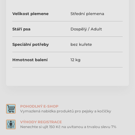
Hrubý protein 25 %, hrubé oleje a tuky 15 %, hrubá
popelovina 6,2 %, hrubá vláknina 2,1 %, vápník 1,2 %,
Velikost plemene
Střední plemena
fosfor 0,9 %, vlhkost 8 %.
Doplňkové látky
Stáří psa
Dospělý / Adult
Vitamín A 17500 IU, vitamín D3 1200 IU, vitamin E 145
mg, E4 síran měďnatý pentahydrát 47 mg, E1 uhličitan
Speciální potřeby
bez kuřete
železnatý 76 mg, E5 oxid manganatý 92 mg, E6 síran
zinečnatý monohydrát 192 mg, E2 jodid draselný 4,6
Hmotnost balení
12 kg
mg, E8 seleničitan sodný 15,2 mg.
POHODLNÝ E-SHOP
Vymazlená nabídka produktů pro pejsky a kočičky
VÝHODY REGISTRACE
Nenechte si ujít 150 Kč na uvítanou a trvalou slevu 7%