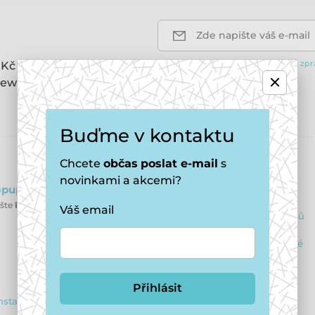
Zde napište váš e-mail
Přihlášením k odběru souhlasíte se
zpr
 Kč na první nákup, 10%
ewsletterů.
Buďme v kontaktu
E-shop
Chcete
občas
poslat e-mail
s
novinkami a akcemi?
puppydaycare.cz
Obchodní podmínky
ište
kdykoliv
Váš email
Ochrana osobních údajů
Výhody pro registrované
Reklamační řád
Přihlásit
Vrácení zboží
nstagram