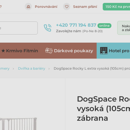
?
Porovnávání
Seznam přání
150 Kč na prv
+420 771 194 837
online
Naku
e
a zí
Zavolejte nám
(Po-Ne 8-20)
★ Krmivo Fitmin
Dárkové poukazy
Hotel pro
kamery
Dvířka a bariéry
DogSpace Rocky L extra vysoká (105cm) pr
DogSpace Roc
vysoká (105c
zábrana