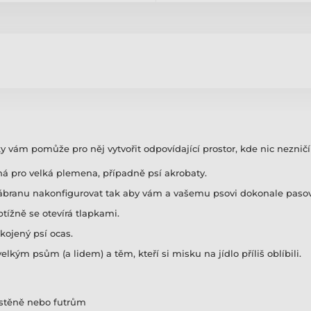
ám pomůže pro něj vytvořit odpovídající prostor, kde nic nezničí a
á pro velká plemena, případně psí akrobaty.
zábranu nakonfigurovat tak aby vám a vašemu psovi dokonale pasov
tížně se otevírá tlapkami.
kojený psí ocas.
lkým psům (a lidem) a těm, kteří si misku na jídlo příliš oblíbili.
 stěně nebo futrům