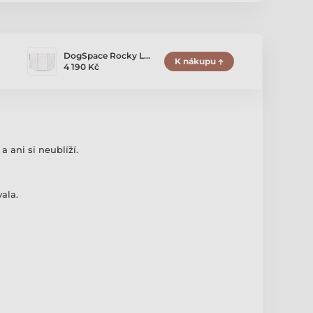
DogSpace Rocky L…
K nákupu
4 190 Kč
 ani si neublíží.
ala.