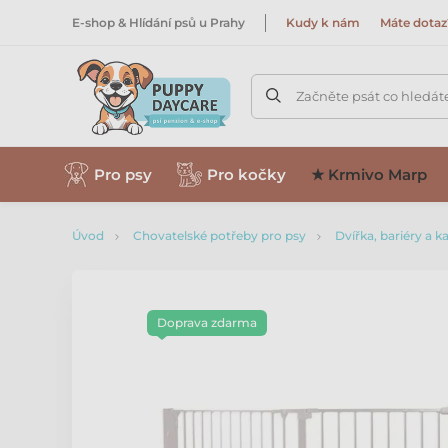
E-shop & Hlídání psů u Prahy
Kudy k nám
Máte dotaz
Začněte psát co hledát
Pro psy
Pro kočky
★ Krmivo Marp
Úvod
Chovatelské potřeby pro psy
Dvířka, bariéry a 
Doprava zdarma