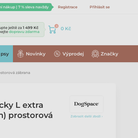
ní nákup | 7 % sleva navždy
Registrace
Přihlásit se
0
pte ještě za
1 499 Kč
0 Kč
skejte
dopravu zdarma
 psy
Novinky
Výprodej
Značky
ostorová zábrana
ky L extra
m) prostorová
Zobrazit další zboží ›