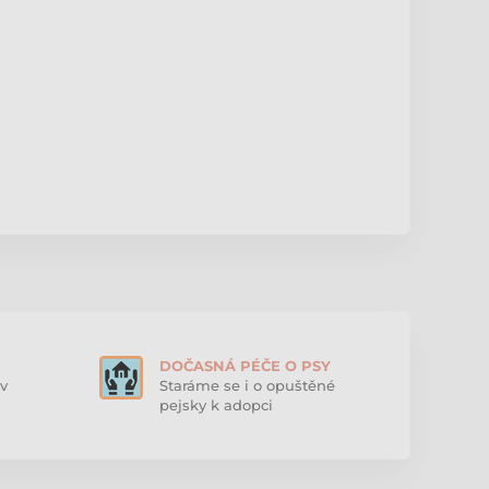
DOČASNÁ PÉČE O PSY
v
Staráme se i o opuštěné
pejsky k adopci