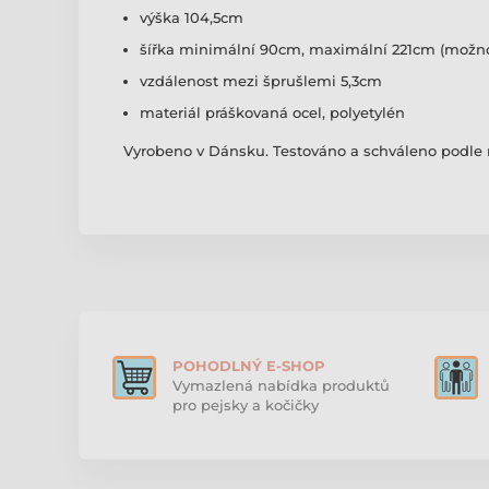
výška 104,5cm
šířka minimální 90cm, maximální 221cm (mož
vzdálenost mezi šprušlemi 5,3cm
materiál práškovaná ocel, polyetylén
Vyrobeno v Dánsku. Testováno a schváleno podle
POHODLNÝ E-SHOP
Vymazlená nabídka produktů
pro pejsky a kočičky