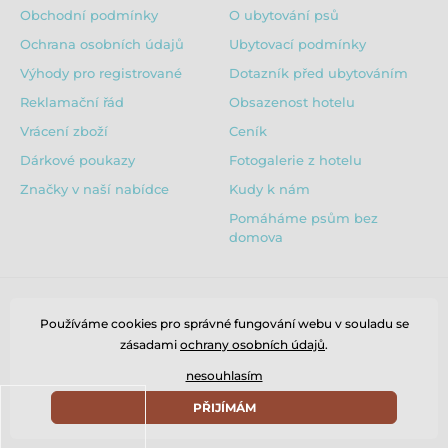
Obchodní podmínky
O ubytování psů
Ochrana osobních údajů
Ubytovací podmínky
Výhody pro registrované
Dotazník před ubytováním
Reklamační řád
Obsazenost hotelu
Vrácení zboží
Ceník
Dárkové poukazy
Fotogalerie z hotelu
Značky v naší nabídce
Kudy k nám
Pomáháme psům bez
domova
Používáme cookies pro správné fungování webu v souladu se
zásadami
ochrany osobních údajů
.
nesouhlasím
PŘIJÍMÁM
© 2026 www.puppydaycare.cz ⦁ E-shop vytvořila
SIMPLIA.cz