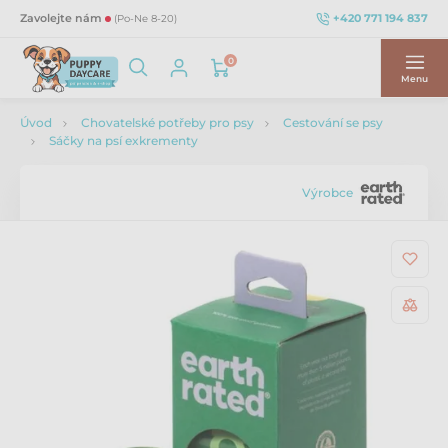
+420 771 194 837
Zavolejte nám
(Po-Ne 8-20)
0
Menu
Úvod
Chovatelské potřeby pro psy
Cestování se psy
Sáčky na psí exkrementy
Výrobce