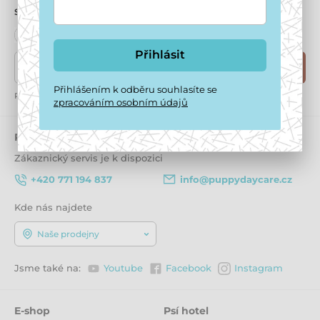
samozřejmě i odběr newsletterů.
Přihlásit
Zde napište váš e-mail
Přihlásit
Přihlášením k odběru souhlasíte se
Přihlášením k odběru souhlasíte se
zpracováním osobním údajů
zpracováním osobním údajů
Potřebujete poradit
offline
Zákaznický servis je k dispozici
+420 771 194 837
info@puppydaycare.cz
Kde nás najdete
Naše prodejny
Jsme také na:
Youtube
Facebook
Instagram
E-shop
Psí hotel