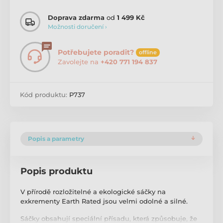
Doprava zdarma
od
1 499 Kč
Možnosti doručení ›
Potřebujete poradit?
offline
Zavolejte na
+420 771 194 837
Kód produktu:
P737
Popis a parametry
Popis produktu
V přírodě rozložitelné a ekologické sáčky na
exkrementy Earth Rated jsou velmi odolné a silné.
Sáčky obsahují speciální přísadu, která způsobuje, že