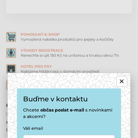
POHODLNÝ E-SHOP
Vymazlená nabídka produktů pro pejsky a kočičky
VÝHODY REGISTRACE
Nenechte si ujít 150 Kč na uvítanou a trvalou slevu 7%
HOTEL PRO PSY
Nabízíme hlídání psů v domácím prostředí
DOČASNÁ PÉČE O PSY
Staráme se i o opuštěné pejsky k adopci
Buďme v kontaktu
Přihlaste se k odběru newsletteru
Chcete
občas
poslat e-mail
s novinkami
💡 Nechcete se raději registrovat? Získáte 200 Kč
a akcemi?
na první nákup, 10% slevu na každý nákup, a
Váš email
samozřejmě i odběr newsletterů.