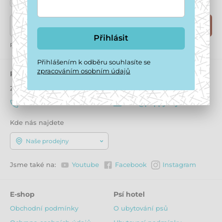
Zde napište váš e-mail
Přihlásit
Přihlásit
Přihlášením k odběru souhlasíte se
zpracováním osobním údajů
Přihlášením k odběru souhlasíte se
zpracováním osobním údajů
Potřebujete poradit
offline
Zákaznický servis je k dispozici
+420 771 194 837
info@puppydaycare.cz
Kde nás najdete
Naše prodejny
Jsme také na:
Youtube
Facebook
Instagram
E-shop
Psí hotel
Obchodní podmínky
O ubytování psů