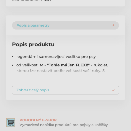
Popis a parametry
Popis produktu
legendární samonavíjecí vodítko pro psy
od velikosti M -
"Tohle má jen FLEXI!"
- rukojeť,
kterou lze nastavit podle velikosti vaší ruky. S
rukavicí nebo bez, vždy budete mít vše pevně v
rukou.
nový svěží design a nově s
Zobrazit celý popis
extra odolným páskem
díky inovovanému systému vedení pásky
prověřenému nesčetnými testy, se pásek vysouvá a
navíjí všemi směry aniž by se zasekl
poskytuje potřebnou volnost při výběhu i bezpečí a
POHODLNÝ E-SHOP
pohodlí pro každodenní procházky
Vymazlená nabídka produktů pro pejsky a kočičky