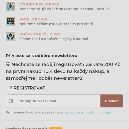
ergonomicky tvarovaná
měkká rukojeť
VÝHODY REGISTRACE
Nenechte si ujít 150 Kč na uvítanou a trvalou slevu 7%
snadné ovládání
pochromovaná karabina
HOTEL PRO PSY
Nabízíme hlídání psů v domácím prostředí
díky rychle reagujícímu systému brzdy budete mít
psa vždy pod kontrolou
DOČASNÁ PÉČE O PSY
Staráme se i o opuštěné pejsky k adopci
funkce krátkého blokování pomocí přidržení tlačítka
vysoce kvalitní zpracování (Made in Germany) s
reflexními prvky na pásku
Přihlaste se k odběru newsletteru
od velikosti S - kompatibilní s
flexi MultiBox
💡 Nechcete se raději registrovat? Získáte 200 Kč
zásobníkem na pamlsky a sáčky na exkrementy
na první nákup, 10% slevu na každý nákup, a
od velikosti S - kompatibilní také s přídavným
samozřejmě i odběr newsletterů.
osvětlením
flexi
LED Lighting System
typ:
pásek
Zde napište váš e-mail
Přihlásit
Návod na údržbu:
Přihlášením k odběru souhlasíte se
zpracováním osobním údajů
Nanesené nečistoty odstraňte ještě před narolováním.
V případě, že vodítko
flexi
zmokne, vyrolujte celý