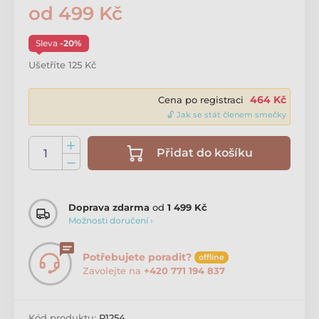
od 499 Kč
Sleva
-20%
Ušetříte 125 Kč
464 Kč
Cena po registraci
🔓 Jak se stát členem smečky
Přidat do košíku
Doprava zdarma
od
1 499 Kč
Možnosti doručení ›
Potřebujete poradit?
offline
Zavolejte na
+420 771 194 837
Kód produktu:
P1254