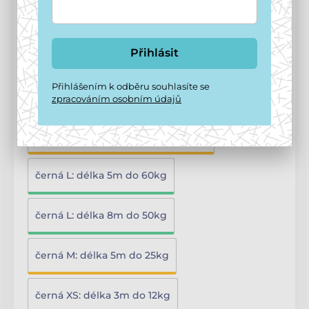
růžová XS: délka 3m do 12kg
Přihlásit
světle modrá M: délka 5m do 25kg
Přihlášením k odběru souhlasíte se
světle modrá S: délka 5m do 15kg
zpracováním osobním údajů
světle modrá XS: délka 3m do 12kg
černá L: délka 5m do 60kg
černá L: délka 8m do 50kg
černá M: délka 5m do 25kg
černá XS: délka 3m do 12kg