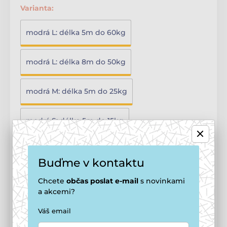
Varianta:
modrá L: délka 5m do 60kg
modrá L: délka 8m do 50kg
modrá M: délka 5m do 25kg
modrá S: délka 5m do 15kg
modrá XS: délka 3m do 12kg
Buďme v kontaktu
růžová M: délka 5m do 25kg
Chcete
občas
poslat e-mail
s novinkami
a akcemi?
růžová S: délka 5m do 15kg
Váš email