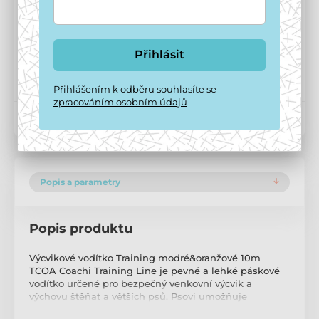
Doprava zdarma
od
1 499 Kč
Možnosti doručení ›
Přihlásit
Potřebujete poradit?
offline
Zavolejte na
+420 771 194 837
Přihlášením k odběru souhlasíte se
zpracováním osobním údajů
Kód produktu:
P1505
Popis a parametry
Popis produktu
Výcvikové vodítko Training modré&oranžové 10m
TCOA Coachi Training Line je pevné a lehké páskové
vodítko určené pro bezpečný venkovní výcvik a
výchovu štěňat a větších psů. Psovi umožňuje
dostatek volného pohybu a vám kdykoli usměrnit jeho