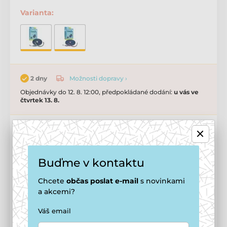
Varianta:
Možnosti dopravy ›
2 dny
Objednávky do 12. 8. 12:00, předpokládané dodání:
u vás ve
čtvrtek 13. 8.
od 699 Kč
650 Kč
Cena po registraci
Buďme v kontaktu
🔓 Jak se stát členem smečky
Chcete
občas
poslat e-mail
s novinkami
a akcemi?
Přidat do košíku
Váš email