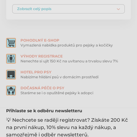
chování. Vodítko slouží například k nácviku přivolání,
poslušnosti v rámci socializace ve skupině, odložení,
Zobrazit celý popis
aportování a různých dalších povelů. Volné ukončení
bez rukojeti zajišťuje, že se vodítko do ničeho
nezamotá a o nic nezasekne. Výrazně barevný pruh po
celé délce vodítka zvyšuje jeho viditelnost. K obojku se
vodítko připojuje kvalitní kovovou karabinou.
Přednosti Coachi Training vodítka: pro venkovní výcvik
POHODLNÝ E-SHOP
a výchovu; podporuje upevnění vhodného chování;
Vymazlená nabídka produktů pro pejsky a kočičky
nácvik přivolání, odložení, aportování, povelů; lehké a
pevné; polstrování pro příjemnou manipulaci; volné
VÝHODY REGISTRACE
Nenechte si ujít 150 Kč na uvítanou a trvalou slevu 7%
zakončení. Rozměry délka 10 m Materiál nylon Barva
tmavě modré s korálově červeným pruhem
HOTEL PRO PSY
Nabízíme hlídání psů v domácím prostředí
Produkt je zařazen v kategoriích
DOČASNÁ PÉČE O PSY
Staráme se i o opuštěné pejsky k adopci
Stopovací vodítka pro psy
Výcviková vodítka pro psy
Přihlaste se k odběru newsletteru
💡 Nechcete se raději registrovat? Získáte 200 Kč
na první nákup, 10% slevu na každý nákup, a
samozřejmě i odběr newsletterů.