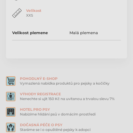
* strukturovaná látka
Velikost
XXS
* bezpečné zapínání
* snodno použitelné
Velikost plemene
Malá plemena
*vhodné i pro sport
POHODLNÝ E-SHOP
Vymazlená nabídka produktů pro pejsky a kočičky
VÝHODY REGISTRACE
Nenechte si ujít 150 Kč na uvítanou a trvalou slevu 7%
HOTEL PRO PSY
Nabízíme hlídání psů v domácím prostředí
DOČASNÁ PÉČE O PSY
Staráme se i o opuštěné pejsky k adopci