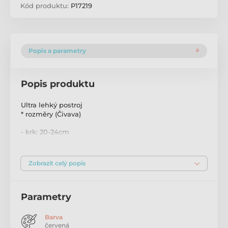
Kód produktu:
P17219
Popis a parametry
Popis produktu
Ultra lehký postroj
* rozměry (Čivava)
- krk: 20-24cm
- hrudník: 24-28cm
Zobrazit celý popis
- nosnost: 1,5-3kg
Parametry
* ultra lehký
Barva
* vzdušná síťovina
červená