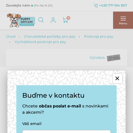
+420 771 194 837
Zavolejte nám
(Po-Ne 8-20)
0
Menu
Úvod
Chovatelské potřeby pro psy
Postroje pro psy
Vycházkové postroje pro psy
Výrobce
Buďme v kontaktu
Chcete
občas
poslat e-mail
s novinkami
a akcemi?
Váš email