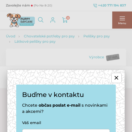
+420 771 194 837
Zavolejte nám
(Po-Ne 8-20)
0
Menu
Úvod
Chovatelské potřeby pro psy
Pelíšky pro psy
Látkové pelíšky pro psy
Výrobce
Buďme v kontaktu
Chcete
občas
poslat e-mail
s novinkami
a akcemi?
Váš email