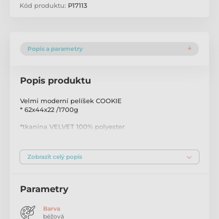
Kód produktu:
P17113
Popis a parametry
Popis produktu
Velmi moderní pelíšek COOKIE
* 62x44x22 /1700g
*tkanina VELVET 100% polyester
*vnitřní polstrování originální silikonové vlákno
*velmi pohodlné
*stylový vzhled
Zobrazit celý popis
*lze prát v pračce na 30C
Parametry
Barva
béžová