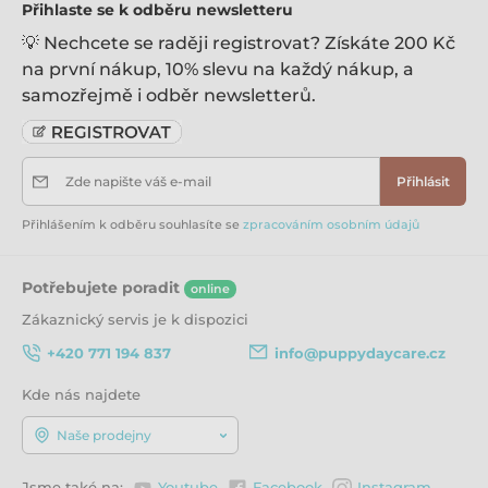
Přihlaste se k odběru newsletteru
💡 Nechcete se raději registrovat? Získáte 200 Kč
na první nákup, 10% slevu na každý nákup, a
samozřejmě i odběr newsletterů.
Zde napište váš e-mail
Přihlásit
Přihlášením k odběru souhlasíte se
zpracováním osobním údajů
Potřebujete poradit
online
Zákaznický servis je k dispozici
+420 771 194 837
info@puppydaycare.cz
Kde nás najdete
Naše prodejny
Jsme také na:
Youtube
Facebook
Instagram