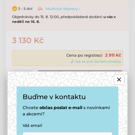
Možnosti dopravy ›
3 - 5 dní
Objednávky do 15. 8. 12:00, předpokládané dodání:
u vás v
neděli ne 16. 8.
3 130 Kč
2 911 Kč
Cena po registraci
🔓 Jak se stát členem smečky
Přidat do košíku
Buďme v kontaktu
Tento produkt vám doručíme
zdarma
Možnosti doručení ›
Chcete
občas
poslat e-mail
s novinkami
a akcemi?
Potřebujete poradit?
online
Váš email
Zavolejte na
+420 771 194 837