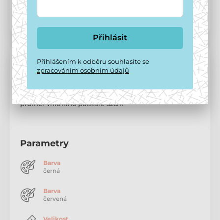
Kód produktu:
P17126
Přihlásit
Přihlášením k odběru souhlasíte se
Popis a parametry
zpracováním osobním údajů
Rozměry: vnější průměr - 70cm, vnitřní průměr - 52cm,
průměr vnitřního polštáře 52cm
Parametry
Barva
černá
Barva
červená
Velikost