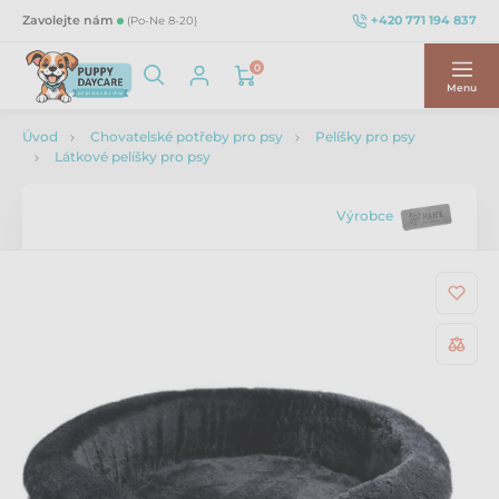
+420 771 194 837
Zavolejte nám
(Po-Ne 8-20)
0
Menu
Úvod
Chovatelské potřeby pro psy
Pelíšky pro psy
Látkové pelíšky pro psy
Výrobce