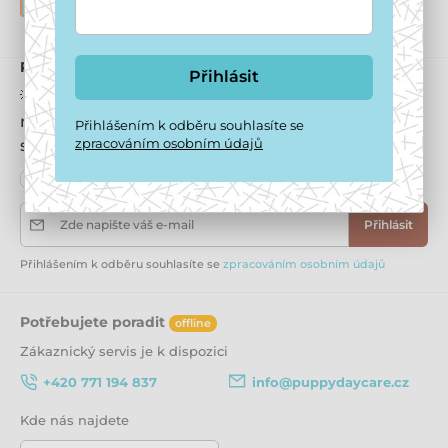
Staráme se i o opuštěné pejsky k adopci
Přihlaste se k odběru newsletteru
Přihlásit
💡 Nechcete se raději registrovat? Získáte 200 Kč
na první nákup, 10% slevu na každý nákup, a
Přihlášením k odběru souhlasíte se
zpracováním osobním údajů
samozřejmě i odběr newsletterů.
Zde napište váš e-mail
Přihlásit
Přihlášením k odběru souhlasíte se
zpracováním osobním údajů
Potřebujete poradit
offline
Zákaznický servis je k dispozici
+420 771 194 837
info@puppydaycare.cz
Kde nás najdete