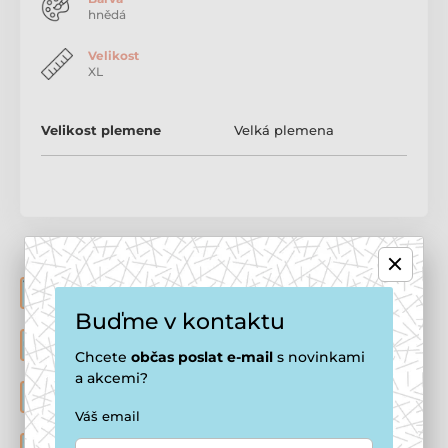
hnědá
Velikost
XL
Velikost plemene
Velká plemena
POHODLNÝ E-SHOP
Vymazlená nabídka produktů pro pejsky a kočičky
Buďme v kontaktu
VÝHODY REGISTRACE
Nenechte si ujít 150 Kč na uvítanou a trvalou slevu 7%
Chcete
občas
poslat e-mail
s novinkami
a akcemi?
HOTEL PRO PSY
Nabízíme hlídání psů v domácím prostředí
Váš email
DOČASNÁ PÉČE O PSY