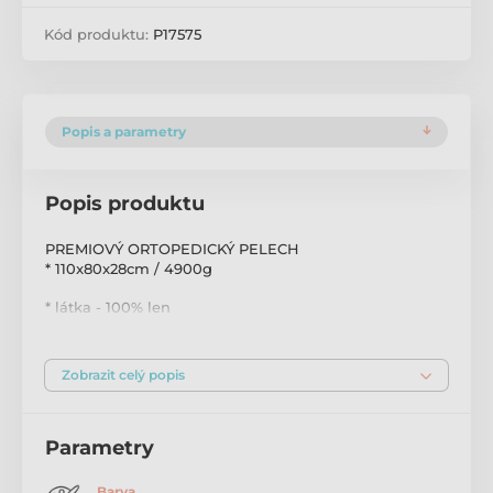
Kód produktu:
P17575
Popis a parametry
Popis produktu
PREMIOVÝ ORTOPEDICKÝ PELECH
* 110x80x28cm / 4900g
* látka - 100% len
* výplň - originální silikonové vlákno
Zobrazit celý popis
* všechny části pelechu na zip
* lze prát v pračce na 30*
Parametry
Barva