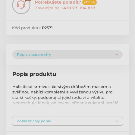
Potřebujete poradit?
offline
Zavolejte na
+420 771 194 837
Kód produktu:
P2571
Popis a parametry
Popis produktu
Holistické krmivo s čerstvým drůbežím masem a
zvěřinou nabízí kompletní a vyváženou výživu pro
starší kočky, podporující jejich zdraví a vitalitu.
Neobsahuje lepek, obiloviny, přidaný cukr ani umělé
konzervační látky. Právě jste objevili to nejzábavnější
holistické krmivo pro kočky! Toto krmivo je vytvořen
speciálně pro potřeby starších koček, obsahuje kuřecí
Zobrazit celý popis
a drůbeží maso, zvěřinu, tapioku, mrkev, lososový olej,
pivovarské kvasnice, slávku a další přírodní suroviny.