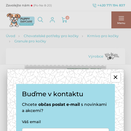
+420 771 194 837
Zavolejte nám
(Po-Ne 8-20)
0
Menu
Úvod
Chovatelské potřeby pro kočky
Krmivo pro kočky
Granule pro kočky
Výrobce
Buďme v kontaktu
Chcete
občas
poslat e-mail
s novinkami
a akcemi?
Váš email