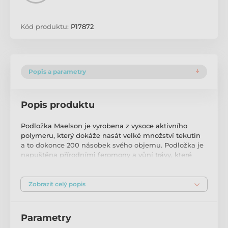
Kód produktu:
P17872
Popis a parametry
Popis produktu
Podložka Maelson je vyrobena z vysoce aktivního
polymeru, který dokáže nasát velké množství tekutin
a to dokonce 200 násobek svého objemu. Podložka je
napuštěna přírodními feromony a vůní trávy, které
lákají psa pro vykonání potřeby právě na podložce.
Zvednuté hrany podložky zabraňují vytečení tekutiny.
Zobrazit celý popis
Použití:
Umístěte podložku Maelson v bytě na jedno místo,
kde chcete, aby vaše štěňátko vykonávalo potřebu.
Parametry
Podložku umístěte na podlahu plastovou stranou k