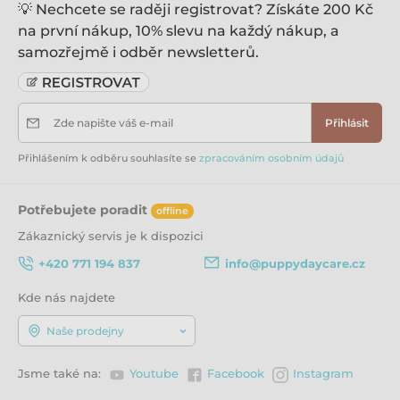
💡 Nechcete se raději registrovat? Získáte 200 Kč
Podložku umístěte na podlahu plastovou stranou k
na první nákup, 10% slevu na každý nákup, a
podlaze a látkovou stranu nahoru. Jakmile se štěňátku
podaří vykonat potřebu na podložce odměňte ho
samozřejmě i odběr newsletterů.
chutným pamlskem, aby vědělo, že je to dobře.
Použitou podložku vyměňte za čistou a tu položte
znovu na stejné místo.
Zde napište váš e-mail
Přihlásit
Barva:
bílá
Přihlášením k odběru souhlasíte se
zpracováním osobním údajů
Velikost:
60 x 60 cm
Potřebujete poradit
offline
Počet kusů v balení:
Zákaznický servis je k dispozici
10 ks
+420 771 194 837
info@puppydaycare.cz
Kde nás najdete
Naše prodejny
Jsme také na:
Youtube
Facebook
Instagram