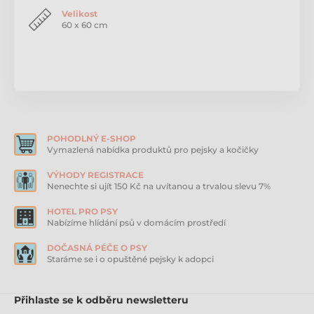
podlaze a látkovou stranu nahoru. Jakmile se štěňátku
Velikost
podaří vykonat potřebu na podložce odměňte ho
60 x 60 cm
chutným pamlskem, aby vědělo, že je to dobře.
Použitou podložku vyměňte za čistou a tu položte
znovu na stejné místo.
Barva:
bílá
Velikost:
60 x 60 cm
POHODLNÝ E-SHOP
Vymazlená nabídka produktů pro pejsky a kočičky
Počet kusů v balení:
10 ks
VÝHODY REGISTRACE
Nenechte si ujít 150 Kč na uvítanou a trvalou slevu 7%
Podložka Maelson je vyrobena z vysoce aktivního
polymeru, který dokáže nasát velké množství tekutin
HOTEL PRO PSY
a to dokonce 200 násobek svého objemu. Podložka je
Nabízíme hlídání psů v domácím prostředí
napuštěna přírodními feromony a vůní trávy, které
lákají psa pro vykonání potřeby právě na podložce.
DOČASNÁ PÉČE O PSY
Staráme se i o opuštěné pejsky k adopci
Zvednuté hrany podložky zabraňují vytečení tekutiny.
Použití:
Přihlaste se k odběru newsletteru
Umístěte podložku Maelson v bytě na jedno místo,
kde chcete, aby vaše štěňátko vykonávalo potřebu.