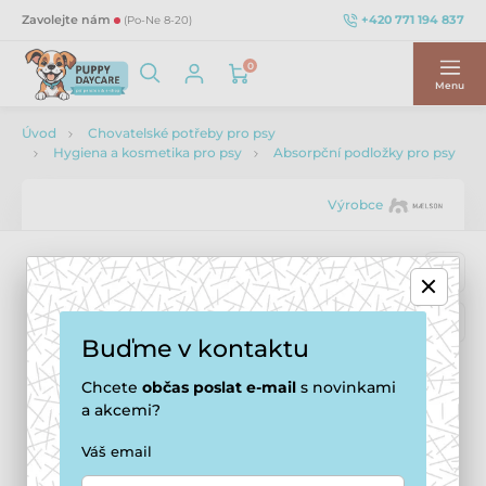
+420 771 194 837
Zavolejte nám
(Po-Ne 8-20)
0
Menu
Úvod
Chovatelské potřeby pro psy
Hygiena a kosmetika pro psy
Absorpční podložky pro psy
Výrobce
Buďme v kontaktu
Chcete
občas
poslat e-mail
s novinkami
a akcemi?
Váš email