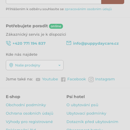
Analytické složky:
Přihlášením k odběru souhlasíte se
zpracováním osobním údajů
Hrubá bílkovina 19%
Hrubé tuky 10%
Vláknina 3,5%
Potřebujete poradit
online
Hrubý popel 7%
Zákaznický servis je k dispozici
Vlhkost 8%
Vápník 1,2%
+420 771 194 837
info@puppydaycare.cz
Fosfor 0,9%
Omega 3 0,2%
Kde nás najdete
Omega 6 1,7%
Naše prodejny
Me Kcal / kg 3500
Doplňkové látky na kg:
Jsme také na:
Youtube
Facebook
Instagram
Vitaminy:
Vitamin A 14,500 IU
Vitamin D3 1,950 IU
E-shop
Psí hotel
Vitamin E 215 IU
Obchodní podmínky
O ubytování psů
Stopové prvky:
Ochrana osobních údajů
Ubytovací podmínky
Železo (síran železnatý) 50 mg
Výhody pro registrované
Dotazník před ubytováním
Zinek (síran zinečnatý) 50 mg
Mangan (síran manganatý) 35 mg
Reklamační řád
Obsazenost hotelu