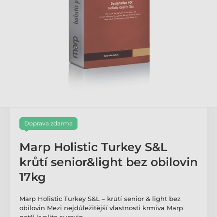
Doprava zdarma
Marp Holistic Turkey S&L
krůtí senior&light bez obilovin
17kg
Marp Holistic Turkey S&L – krůtí senior & light bez
obilovin Mezi nejdůležitější vlastnosti krmiva Marp