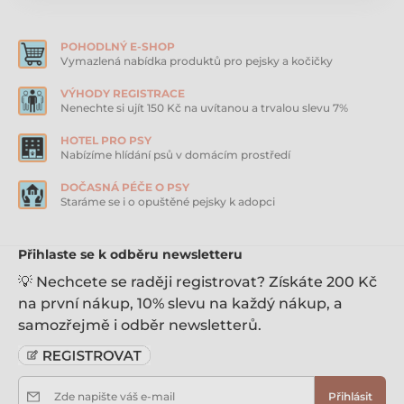
Zdravá srst a kůže – optimální poměr Omega 3 a
Omega 6, Zinek a Biotin
POHODLNÝ E-SHOP
Vitalita
Vymazlená nabídka produktů pro pejsky a kočičky
Snadno stravitelné suroviny
VÝHODY REGISTRACE
Nenechte si ujít 150 Kč na uvítanou a trvalou slevu 7%
Vysoká stravitelnost – vysoké množství živočišných
bílkovin
HOTEL PRO PSY
Nabízíme hlídání psů v domácím prostředí
Vhodné pro psy citlivé/intolerantní na obiloviny
Receptura s jedním druhem živočišných bílkovin
DOČASNÁ PÉČE O PSY
Staráme se i o opuštěné pejsky k adopci
Sladké brambory – komplexní uhlohydrát s nízkým
glykemickým indexem
Přihlaste se k odběru newsletteru
Složení:
Čerstvě připravené krůta 25 %, Sladké brambory 23 %,
💡 Nechcete se raději registrovat? Získáte 200 Kč
Brambory, Sušená krůta 12 %, Hrášek, Vojtěška,
na první nákup, 10% slevu na každý nákup, a
Pivovarské kvasnice, Krůtí tuk 2%, Krůtí vývar 2 %,
samozřejmě i odběr newsletterů.
Minerály, Vitaminy, Fruktooligosacharidy, Rajčata,
Mořská řasa, Glukosamin (170 mg/kg),
Methylsulfonylmethane (170 mg/kg), Chondroitin (120
mg/kg), Česnek, Šípek, Máta, Petržel, Anýz, Pískavice
řecké seno.
Zde napište váš e-mail
Přihlásit