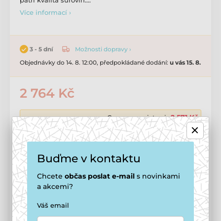
patří kvalita surovin.…
Více informací ›
Možnosti dopravy ›
3 - 5 dní
Objednávky do 14. 8. 12:00, předpokládané dodání:
u vás 15. 8.
2 764 Kč
2 571 Kč
Cena po registraci
🔓 Jak se stát členem smečky
Přidat do košíku
Buďme v kontaktu
Chcete
občas
poslat e-mail
s novinkami
a akcemi?
Tento produkt vám doručíme
zdarma
Možnosti doručení ›
Váš email