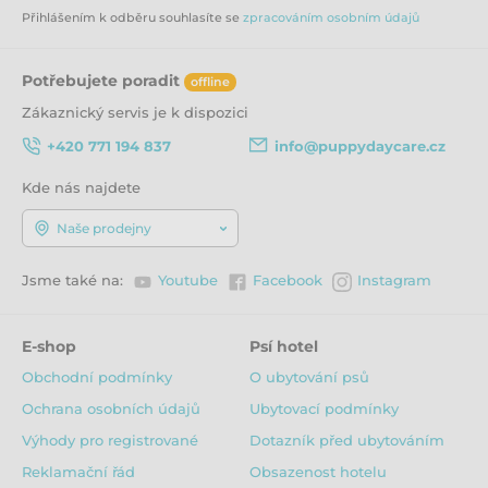
Měď (síran měďnatý) 15 mg
Přihlášením k odběru souhlasíte se
zpracováním osobním údajů
Jód (jodičnan vápenatý) 1 mg
Přírodně konzervováno rozmarýnovým extraktem.
Potřebujete poradit
offline
Krmný návod:
Zákaznický servis je k dispozici
+420 771 194 837
info@puppydaycare.cz
SNÍŽENÍ VÁHY
SENIOR
Kde nás najdete
váha (kg)
krmná dávka (g)
krmná dávka (g)
Naše prodejny
1-5
25 - 80
25 - 90
Jsme také na:
Youtube
Facebook
Instagram
5-10
80 - 135
90 - 150
E-shop
Psí hotel
Obchodní podmínky
O ubytování psů
10-20
135 - 225
150 - 250
Ochrana osobních údajů
Ubytovací podmínky
Výhody pro registrované
Dotazník před ubytováním
20-30
225 - 305
250 - 335
Reklamační řád
Obsazenost hotelu