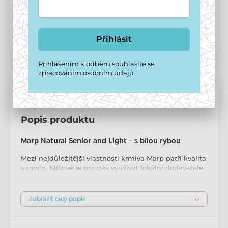
Zavolejte na
+420 771 194 837
Přihlásit
Kód produktu:
P3453
Přihlášením k odběru souhlasíte se
zpracováním osobním údajů
Popis a parametry
Popis produktu
Marp Natural Senior and Light – s bílou rybou
Mezi nejdůležitější vlastnosti krmiva Marp patří kvalita
surovin. Klíčové je pro nás využívat lokální dodavatele
– tedy místní zemědělce a farmáře. Maso zpravidla
pochází ze zvířat z volných chovů. Díky jednomu
druhu masa a jednoduchému složení se nám daří
Zobrazit celý popis
vytvářet přírodní krmiva, po kterých psi dobře
prospívají.