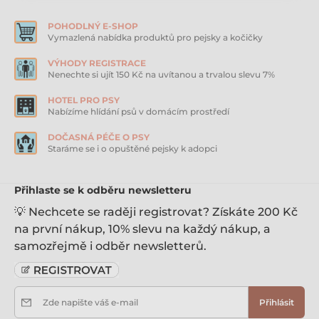
Minerály, Vitaminy, Extrakt z juky, Glukosamin (180
mg/kg), Methylsulfonylmethane (180 mg/kg),
POHODLNÝ E-SHOP
Chondroitin (125 mg/kg).
Vymazlená nabídka produktů pro pejsky a kočičky
Analytické složky:
VÝHODY REGISTRACE
Hrubá bílkovina 21%
Nenechte si ujít 150 Kč na uvítanou a trvalou slevu 7%
Hrubé tuky 8%
Vláknina 4%
HOTEL PRO PSY
Popeloviny 6,5%
Nabízíme hlídání psů v domácím prostředí
Vlhkost 8%
Vápník 0,9%
DOČASNÁ PÉČE O PSY
Fosfor 0,6%
Staráme se i o opuštěné pejsky k adopci
Omega 3 0,5%
Omega 6 1,6%
Přihlaste se k odběru newsletteru
Me Kcal / kg 3410
💡 Nechcete se raději registrovat? Získáte 200 Kč
na první nákup, 10% slevu na každý nákup, a
Doplňkové látky na kg:
Vitamin A 14,400 IU
samozřejmě i odběr newsletterů.
Vitamin D3 1,925 IU
Vitamin E 95 IU
Železo (síran železnatý) 50 mg
Zinek (síran zinečnatý) 50 mg
Zde napište váš e-mail
Přihlásit
Mangan (síran manganatý) 35 mg