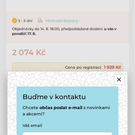
Možnosti dopravy ›
3 - 5 dní
Objednávky do 14. 8. 18:00, předpokládané dodání:
u vás v
pondělí 17. 8.
2 074 Kč
1 929 Kč
Cena po registraci
🔓 Jak se stát členem smečky
Přidat do košíku
Buďme v kontaktu
Chcete
občas
poslat e-mail
s novinkami
Tento produkt vám doručíme
zdarma
a akcemi?
Možnosti doručení ›
Váš email
Potřebujete poradit?
offline