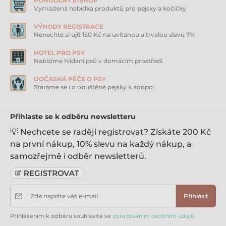
POHODLNÝ E-SHOP
Složení:
Vymazlená nabídka produktů pro pejsky a kočičky
Sušený losos (20 %), Čerstvý losos (15 %), Hnědá rýže,
Rýže, Hrách, Půlený hrách, Hovězí tuk 9 %, Lněné
VÝHODY REGISTRACE
Nenechte si ujít 150 Kč na uvítanou a trvalou slevu 7%
semínko (2 %), Sušená čekanka (přírodní zdroj FOS a
inulinu – 0,4 %), Řepné řízky, Minerály, Lososový olej
HOTEL PRO PSY
(0,5 %), MOS (0,5 %), Yucca
Schidigera
(0,04 %),
Nabízíme hlídání psů v domácím prostředí
Glukosamin hydrochlorid (50mg/kg), Chondroitin
sulfát (50mg/kg).
DOČASNÁ PÉČE O PSY
Staráme se i o opuštěné pejsky k adopci
Analytické složky:
Hrubá bílkovina 29%
Hrubé tuky 18%
Přihlaste se k odběru newsletteru
Vláknina 3,5%
Hrubý popel 7,5%
💡 Nechcete se raději registrovat? Získáte 200 Kč
Vlhkost 9%
na první nákup, 10% slevu na každý nákup, a
Vápník 1,1%
samozřejmě i odběr newsletterů.
Fosfor 0,9%
Omega 3 0,9%
Omega 6 2,9%
Zde napište váš e-mail
Přihlásit
ME 3.850 kcal / kg
Doplňkové látky:
Přihlášením k odběru souhlasíte se
zpracováním osobním údajů
Vitamin A 15,000 IU / kg