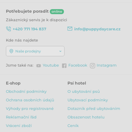
Vitamin D3 1,500 IU / kg
Železo (Síran (II) železnatý monohydrát) 100 mg / kg
Potřebujete poradit
online
Zinek (síran (II) zinečnatý monohydrát) 120 mg / kg
Zákaznický servis je k dispozici
Mangan (síran manganatý monohydrát) 30 mg / kg
Měď (síran (II) měďnatý pentahydrát) 10 mg / kg
+420 771 194 837
info@puppydaycare.cz
Jód (Jodičnan vápenatý, bezvodý) 1,5 mg / kg
Selen (selenid sodný) 0,2 mg / kg
Kde nás najdete
Krmný návod:
Naše prodejny
Předpokládaná
2 – 6
6 – 9
9 – 12
12 – 24
Jsme také na:
Youtube
Facebook
Instagram
váha v
měsíců
měsíců
měsíců
měsíců
dospělosti/věk
E-shop
Psí hotel
100 –
125 –
120 –
dospělý
1
Obchodní podmínky
O ubytování psů
5 – 10 kg
210 g
190 g
180 g
pes
Ochrana osobních údajů
Ubytovací podmínky
Výhody pro registrované
Dotazník před ubytováním
170 –
205 –
200 –
dospělý
10 – 20 kg
Reklamační řád
Obsazenost hotelu
330 g
320 g
300 g
pes
Vrácení zboží
Ceník