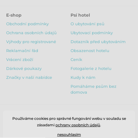
lišit v závislosti na hmotnosti kočky a její aktivitě.
E-shop
Psí hotel
Obchodní podmínky
O ubytování psů
Produkt je zařazen v kategoriích
Ochrana osobních údajů
Ubytovací podmínky
Konzervy pro kočky
Výhody pro registrované
Dotazník před ubytováním
Konzervy pro kočky Marp
Reklamační řád
Obsazenost hotelu
Vrácení zboží
Ceník
Dárkové poukazy
Fotogalerie z hotelu
Značky v naší nabídce
Kudy k nám
Pomáháme psům bez
domova
Používáme cookies pro správné fungování webu v souladu se
zásadami
ochrany osobních údajů
.
nesouhlasím