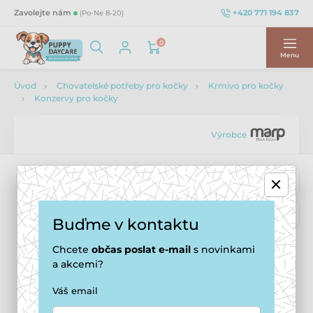
+420 771 194 837
Zavolejte nám
(Po-Ne 8-20)
0
Menu
Úvod
Chovatelské potřeby pro kočky
Krmivo pro kočky
Konzervy pro kočky
Výrobce
Buďme v kontaktu
Chcete
občas
poslat e-mail
s novinkami
a akcemi?
Váš email