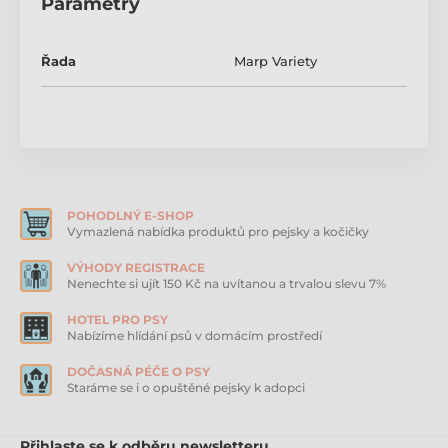
Parametry
- 96% bílkovin ze živočišných zdrojů
- Kombinace svaloviny a vnitřností
Řada
Marp Variety
- Vysoká chutnost a stravitelnost
- S přidaným taurinem
Složení:
Pstruh 26 %, Kuřecí srdce 19 %, Játra 15 %, Hrachová
mouka 2 %, Lignocelulóza 1 %, Uhličitan vápenatý
POHODLNÝ E-SHOP
0,4%.
Vymazlená nabídka produktů pro pejsky a kočičky
Nutriční aditiva na kg:
VÝHODY REGISTRACE
Vitamin A (3a672a) 1,000 IU, Vitamin D3 (Ea671) 220 IU,
Nenechte si ujít 150 Kč na uvítanou a trvalou slevu 7%
Vitamin E (3a700) 120 mg, Vitamin B1 (3a821) 1 mg,
Biotin (3a880) 0,4 mg, Zinek (3b606) 10 mg, Železo
HOTEL PRO PSY
(3b106) 8 mg, Mangan (3b504) 2,4 mg, Jód (3b201) 0,6
Nabízíme hlídání psů v domácím prostředí
mg, Taurin (3a270) 800mg.
DOČASNÁ PÉČE O PSY
Staráme se i o opuštěné pejsky k adopci
Analytické složky:
Hrubý protein 9 %
Přihlaste se k odběru newsletteru