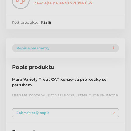
Zavolejte na
+420 771 194 837
Kód produktu:
P3518
Popis a parametry
Popis produktu
Marp Variety Trout CAT konzerva pro kočky se
pstruhem
Hledáte konzervu pro vaší kočku, která bude skutečně
kvalitní? Konzervy Marp Variety obsahují špičkové
suroviny a jsou bez jakýchkoliv obilovin. Obsahují 96%
bílkovin ze živočišných zdrojů, což je zařadí mezi top
Zobrazit celý popis
produkty na trhu. A jak je typické pro všechny
produkty Marp, jsou bez jakýchkoliv umělých
konzervantů nebo dochucovadel.