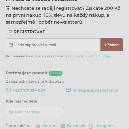
Hrubý tuk 4,5 %
💡 Nechcete se raději registrovat? Získáte 200 Kč
Hrubá vláknina 0,5 %
na první nákup, 10% slevu na každý nákup, a
Hrubé popeloviny 2,2 %
Vlhkost 78 %
samozřejmě i odběr newsletterů.
Vápník 0,4 %
Fosfor 0,3 %
Sodík 0,25%
Zde napište váš e-mail
Přihlásit
ME 975 kcal/kg
Přihlášením k odběru souhlasíte se
zpracováním osobním údajů
Krmný návod:
Potřebujete poradit
online
váha kočky (kg) denní dávka (g)
Zákaznický servis je k dispozici
2 - 4 115 - 260
+420 771 194 837
info@puppydaycare.cz
4 - 7 260 - 460
Kde nás najdete
Naše prodejny
Podávejte v pokojové teplotě a zajistěte dostatek pitné
vody. Po otevření uchovávejte v lednici. Krmný návod
Jsme také na:
Youtube
Facebook
Instagram
je pouze doporučením a množství krmiva se může