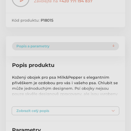
Zavolejte na
+420 771 194 837
Kód produktu:
P18015
Popis a parametry
Popis produktu
Kožený obojek pro psa Milk&Pepper s elegantním
přívěškem je ozdobou pro vás i vašeho psa. Chlubit se
může jednoduchým designem. Psí obojky nejsou
pouze skvěle designově zpracovany, ale jsou vyrobeny
především pro dostatečné pohodlí psů. Kůže je
měkká, odolná a přizpůsobivá tahu, navíc jemná
podšívka psa chrání. Kovová spona je umístěna tak,
Zobrazit celý popis
aby psa nijak netlačila, především díky uchycení
vodítka.
Parametry