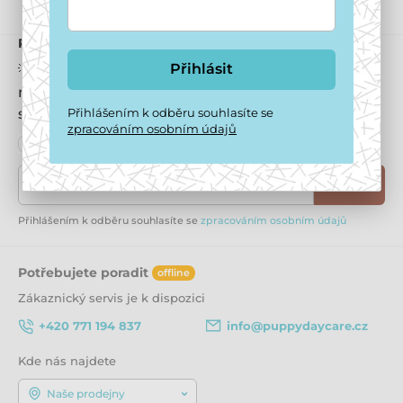
Přihlaste se k odběru newsletteru
Přihlásit
💡 Nechcete se raději registrovat? Získáte 200 Kč
na první nákup, 10% slevu na každý nákup, a
Přihlášením k odběru souhlasíte se
samozřejmě i odběr newsletterů.
zpracováním osobním údajů
Zde napište váš e-mail
Přihlásit
Přihlášením k odběru souhlasíte se
zpracováním osobním údajů
Potřebujete poradit
offline
Zákaznický servis je k dispozici
+420 771 194 837
info@puppydaycare.cz
Kde nás najdete
Naše prodejny