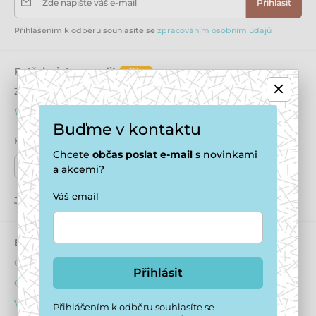
Zde napište váš e-mail
Přihlásit
Přihlášením k odběru souhlasíte se
zpracováním osobním údajů
Potřebujete poradit
offline
Zákaznický servis je k dispozici
+420 771 194 837
info@puppydaycare.cz
Buďme v kontaktu
Kde nás najdete
Chcete
občas
poslat e-mail
s novinkami
Naše prodejny
a akcemi?
Váš email
Jsme také na:
Youtube
Facebook
Instagram
E-shop
Psí hotel
Obchodní podmínky
O ubytování psů
Přihlásit
Ochrana osobních údajů
Ubytovací podmínky
Výhody pro registrované
Dotazník před ubytováním
Přihlášením k odběru souhlasíte se