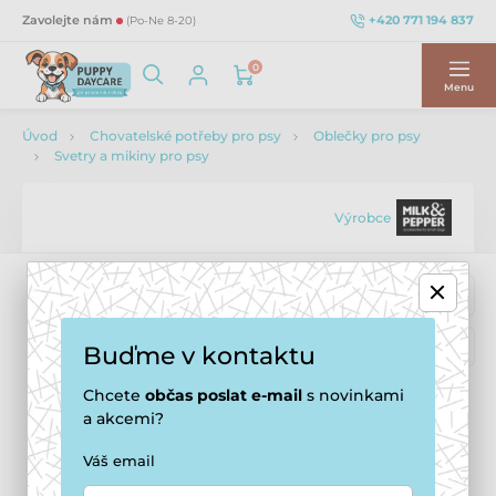
+420 771 194 837
Zavolejte nám
(Po-Ne 8-20)
0
Menu
Úvod
Chovatelské potřeby pro psy
Oblečky pro psy
Svetry a mikiny pro psy
Výrobce
Buďme v kontaktu
Chcete
občas
poslat e-mail
s novinkami
a akcemi?
Váš email