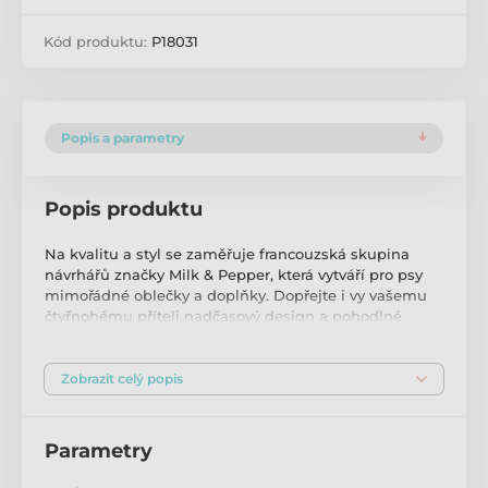
Kód produktu:
P18031
Popis a parametry
Popis produktu
Na kvalitu a styl se zaměřuje francouzská skupina
návrhářů značky Milk & Pepper, která vytváří pro psy
mimořádné oblečky a doplňky. Dopřejte i vy vašemu
čtyřnohému příteli nadčasový design a pohodlné
venčení. Růžové tričko pro psa bez rukávů s textem je
vyrobeno z bavlny. Tričko přináší psovi pohodlí,
přizpůsobivost a ochranu od chladné země. Je vhodné
Zobrazit celý popis
pro menší a střední plemena.
Barva:
Parametry
růžová