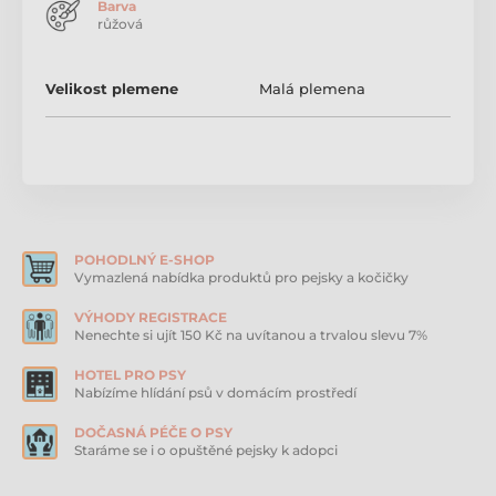
Barva
Materiál:
růžová
bavlna
Velikost:
délka: 27 cm
Velikost plemene
Malá plemena
obvod těla: 38/42 cm
Na kvalitu a styl se zaměřuje francouzská skupina
návrhářů značky Milk & Pepper, která vytváří pro psy
mimořádné oblečky a doplňky. Dopřejte i vy vašemu
čtyřnohému příteli nadčasový design a pohodlné
venčení. Růžové tričko pro psa bez rukávů s textem je
vyrobeno z bavlny. Tričko přináší psovi pohodlí,
POHODLNÝ E-SHOP
přizpůsobivost a ochranu od chladné země. Je vhodné
Vymazlená nabídka produktů pro pejsky a kočičky
pro menší a střední plemena.
VÝHODY REGISTRACE
Barva:
Nenechte si ujít 150 Kč na uvítanou a trvalou slevu 7%
růžová
HOTEL PRO PSY
Nabízíme hlídání psů v domácím prostředí
Materiál:
bavlna
DOČASNÁ PÉČE O PSY
Staráme se i o opuštěné pejsky k adopci
Velikost:
délka: 27 cm
obvod těla: 38/42 cm