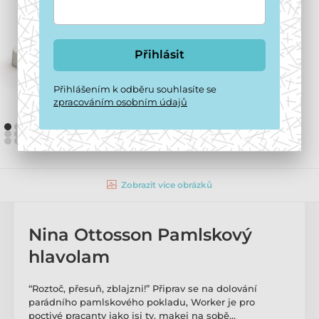
Přihlásit
Přihlášením k odběru souhlasíte se
zpracováním osobním údajů
Zobrazit více obrázků
Nina Ottosson Pamlskový
hlavolam
“Roztoč, přesuň, zblajzni!” Připrav se na dolování
parádního pamlskového pokladu, Worker je pro
poctivé pracanty jako jsi ty, makej na sobě…