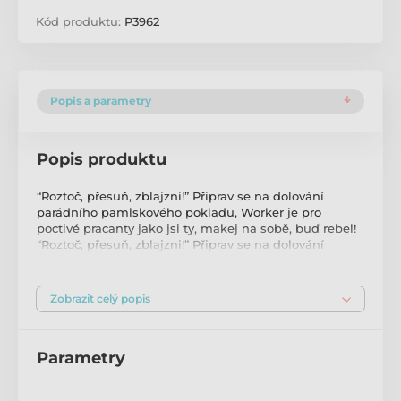
Kód produktu:
P3962
Popis a parametry
Popis produktu
“Roztoč, přesuň, zblajzni!” Připrav se na dolování
parádního pamlskového pokladu, Worker je pro
poctivé pracanty jako jsi ty, makej na sobě, buď rebel!
“Roztoč, přesuň, zblajzni!” Připrav se na dolování
parádního pamlskového pokladu, Worker je pro
poctivé pracanty jako jsi ty, makej na sobě, buď rebel!
S Workerem žádná nuda nehrozí, tahle hra tě tak
Zobrazit celý popis
nadchne, že se vykašleš na ničení věcí tvých páníčků.
Ať máš rok nebo deset, ať jsi čivava nebo dobrman,
právě jsi našel svou novou nejoblíbenější hračku! Sen
Parametry
všech páníčků o unaveném a hodném pejskovi se
právě stává skutečností.