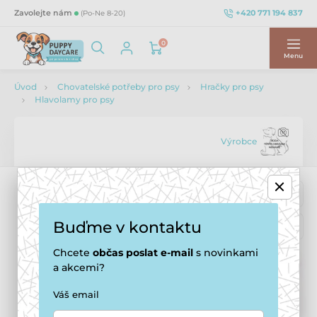
+420 771 194 837
Zavolejte nám
(Po-Ne 8-20)
0
Menu
Úvod
Chovatelské potřeby pro psy
Hračky pro psy
Hlavolamy pro psy
Výrobce
Buďme v kontaktu
Chcete
občas
poslat e-mail
s novinkami
a akcemi?
Váš email