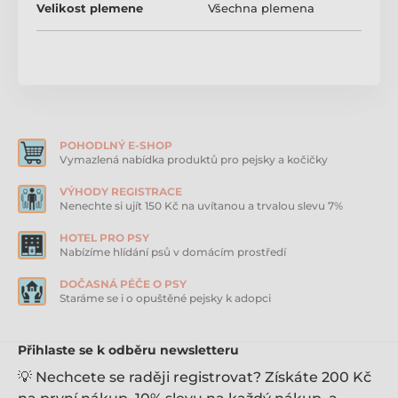
Pamlskový hlavolam WORKER
Velikost plemene
Všechna plemena
Úroveň náročnosti: Level 3
Velikost: 33 x 33 cm, výška 5 cm
Čas na hraní
Interaktivní hry posilují vztah mezi vámi a vším
pejskem, jsou výborné pro společné hraní, ale i učení.
Sledujte, jak se váš mazlíČek stává mistrem
hlavolamů!
POHODLNÝ E-SHOP
Vymazlená nabídka produktů pro pejsky a kočičky
Jako dřevo...
Hlavolam worker composit vypadá, jako by byl
VÝHODY REGISTRACE
vyroben celý ze dřeva, ve skutečnosti je však z
Nenechte si ujít 150 Kč na uvítanou a trvalou slevu 7%
kompozitního materiálu vyrobeného ze směsi
odolného plastu a dřevitých vláken, a spojuje všechny
HOTEL PRO PSY
přednosti dřeva a plastu. Je odolnější než dřevo,
Nabízíme hlídání psů v domácím prostředí
snadný na údržbu a netříští se jako dřevo, když
náhodou pejsek do hlavolamu kousne. Navíc je víc
DOČASNÁ PÉČE O PSY
eco-friendly.
Staráme se i o opuštěné pejsky k adopci
Jak na to?
Přihlaste se k odběru newsletteru
- Psi jsou chytřejší než si myslíme, jen někdy potřebují
trochu pošťouchnout a dodat odvahu. Začněte
💡 Nechcete se raději registrovat? Získáte 200 Kč
jednoduše, ať se váš rebel naučí zacházet nejprve s