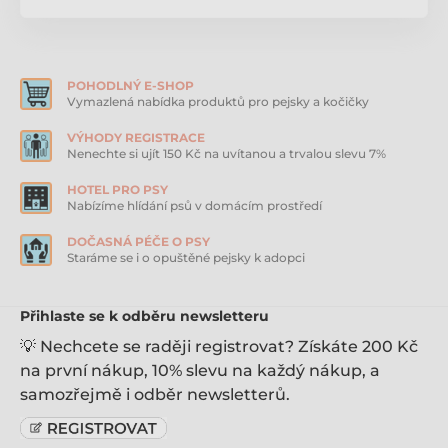
vytváří elegantní dojem. Přezka na zapínání je
vyrobená z leštěného kovu a plastu. Elegantní a
zároveň funkční.
POHODLNÝ E-SHOP
Velikost:
Vymazlená nabídka produktů pro pejsky a kočičky
délka hrudní části 42 cm
VÝHODY REGISTRACE
šířka popruhů 25/35 mm
Nenechte si ujít 150 Kč na uvítanou a trvalou slevu 7%
plynule nastavitelný obvod hrudníku 50-64 cm
HOTEL PRO PSY
Nabízíme hlídání psů v domácím prostředí
barva černá
DOČASNÁ PÉČE O PSY
Staráme se i o opuštěné pejsky k adopci
Neoprenová podšívka
je šetrná k srsti psa, ale také
rychle schne, když se pes v létě rád koupe. Pohodlné
polstrování z neoprénu v oblasti hrudníku, krku a
Přihlaste se k odběru newsletteru
ramen. Optimální pohodlí při nošení a také zajištění,
že psa při běhu postroj nedře a nevytrhává srst.
💡 Nechcete se raději registrovat? Získáte 200 Kč
Snadné a rychlé nasazování postroje. Rychlé zapnutí
na první nákup, 10% slevu na každý nákup, a
vodítka pomocí horního poutka. Norský postroj byl
samozřejmě i odběr newsletterů.
vyvinut speciálně pro aktivní psy a chovatele psů, a
proto je ideální pro jízdu na kole nebo jogging.