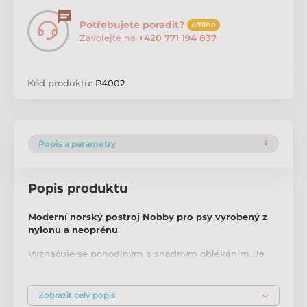
Potřebujete poradit?
offline
Zavolejte na
+420 771 194 837
Kód produktu:
P4002
Popis a parametry
Popis produktu
Moderní norský postroj Nobby pro psy vyrobený z
nylonu a neoprénu
Vyznačuje se pohodlným a snadným oblékáním. Je
vhodný jak na každodenní procházky, tak pro tréninky
nejrůznějších sportů (agility, flyball - zde poslouží
především pohodlné očko na zádech pro snadnou
Zobrazit celý popis
manipulaci se psem). Vrchní vrstva z nylonu vzhledově