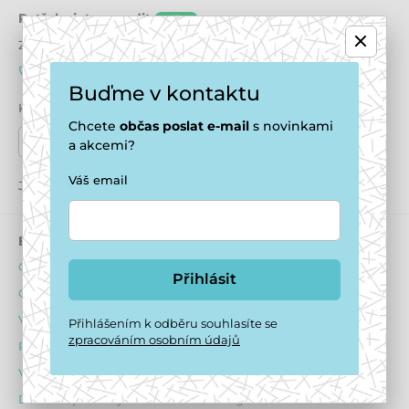
Potřebujete poradit
online
Zákaznický servis je k dispozici
+420 771 194 837
info@puppydaycare.cz
Buďme v kontaktu
Kde nás najdete
Chcete
občas
poslat e-mail
s novinkami
Naše prodejny
a akcemi?
Váš email
Jsme také na:
Youtube
Facebook
Instagram
E-shop
Psí hotel
Obchodní podmínky
O ubytování psů
Přihlásit
Ochrana osobních údajů
Ubytovací podmínky
Výhody pro registrované
Dotazník před ubytováním
Přihlášením k odběru souhlasíte se
zpracováním osobním údajů
Reklamační řád
Obsazenost hotelu
Vrácení zboží
Ceník
Dárkové poukazy
Fotogalerie z hotelu