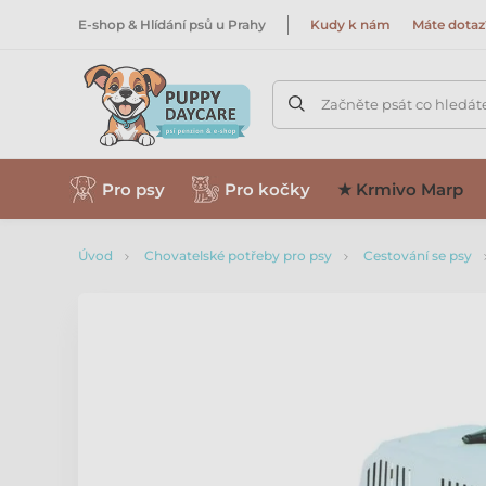
E-shop & Hlídání psů u Prahy
Kudy k nám
Máte dotaz
Začněte psát co hledát
Pro psy
Pro kočky
★ Krmivo Marp
Úvod
Chovatelské potřeby pro psy
Cestování se psy