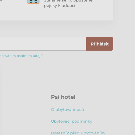
v
Staráme se i o opuštěné
pejsky k adopci
Přihlásit
acováním osobním údajů
Psí hotel
O ubytování psů
Ubytovací podmínky
Dotazník před ubytováním