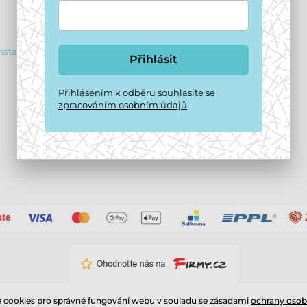
Reklamační řád
Vrácení zboží
nstagram
Přihlásit
Dárkové poukazy
Přihlášením k odběru souhlasíte se
Značky v naší nabídce
zpracováním osobním údajů
cookies pro správné fungování webu v souladu se zásadami
ochrany osob
© 2026 www.puppydaycare.cz ⦁ E-shop vytvořila
SIMPLIA.cz