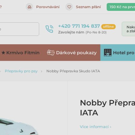
?
Porovnávání
Seznam přání
150 Kč na prv
+420 771 194 837
offline
Naku
e
a zí
Zavolejte nám
(Po-Ne 8-20)
★ Krmivo Fitmin
Dárkové poukazy
Hotel pro
Přepravky pro psy
Nobby Přepravka Skudo IATA
Nobby Přepr
IATA
Více informací ›