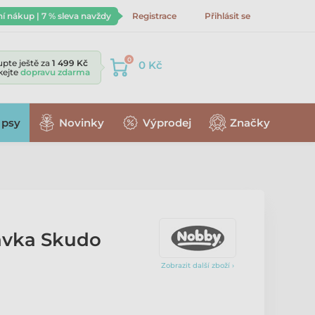
ní nákup | 7 % sleva navždy
Registrace
Přihlásit se
0
pte ještě za
1 499 Kč
0 Kč
skejte
dopravu zdarma
 psy
Novinky
Výprodej
Značky
avka Skudo
Zobrazit další zboží ›