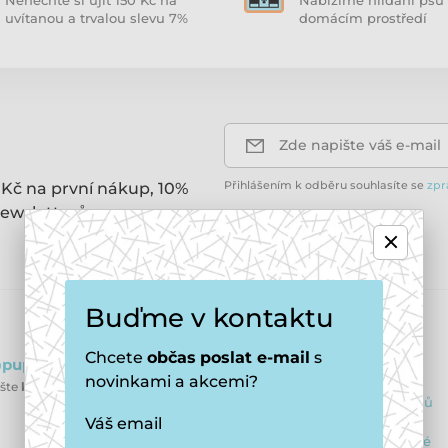
Nenechte si ujít 150 Kč na
Nabízíme hlídání psů 
uvítanou a trvalou slevu 7%
domácím prostředí
Zde napište váš e-mail
Přihlášením k odběru souhlasíte se
zpr
 Kč na první nákup, 10%
ewsletterů.
Buďme v kontaktu
E-shop
Chcete
občas
poslat e-mail
s
puppydaycare.cz
Obchodní podmínky
novinkami a akcemi?
ište
kdykoliv
Ochrana osobních údajů
Váš email
Výhody pro registrované