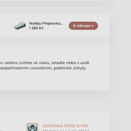
Nobby Přepravka…
K nákupu
1 285 Kč
 vašeho zvířete ve vlaku, letadle nebo v autě.
s bezpečnostním uzavíráním, praktické úchyty
DOČASNÁ PÉČE O PSY