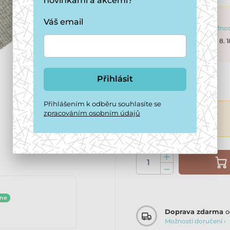
novinkami a akcemi?
Váš email
2 dny
Možnost
Objednávky do 11. 8. 
Přihlásit
208 Kč
Přihlášením k odběru souhlasíte se
zpracováním osobním údajů
ine
Doprava zdarma
o
Možnosti doručení ›