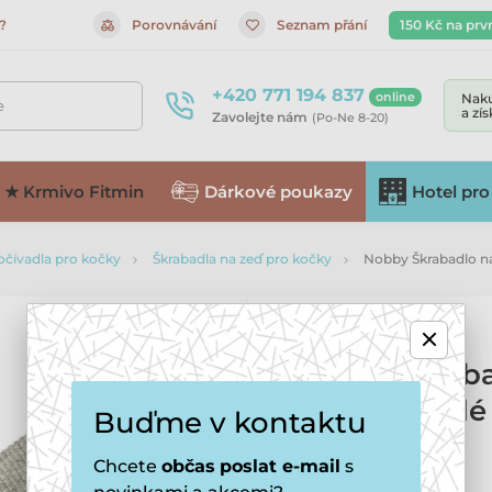
?
Porovnávání
Seznam přání
150 Kč na prv
+420 771 194 837
online
Naku
e
a zí
Zavolejte nám
(Po-Ne 8-20)
★ Krmivo Fitmin
Dárkové poukazy
Hotel pro
očívadla pro kočky
Škrabadla na zeď pro kočky
Nobby Škrabadlo na
Nobby Škraba
61x15cm šedé
Buďme v kontaktu
Více informací ›
Chcete
občas
poslat e-mail
s