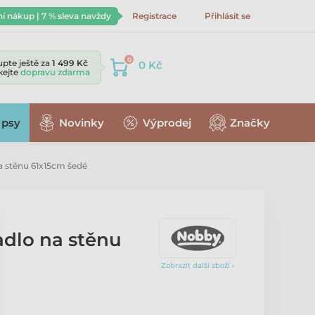
ní nákup | 7 % sleva navždy
Registrace
Přihlásit se
0
pte ještě za
1 499 Kč
0 Kč
skejte
dopravu zdarma
 psy
Novinky
Výprodej
Značky
 stěnu 61x15cm šedé
dlo na stěnu
Zobrazit další zboží ›