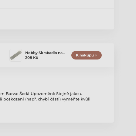
Nobby Škrabadlo na…
K nákupu
208 Kč
cm Barva: Šedá Upozornění: Stejně jako u
ě poškození (např. chybí části) vyměňte kvůli