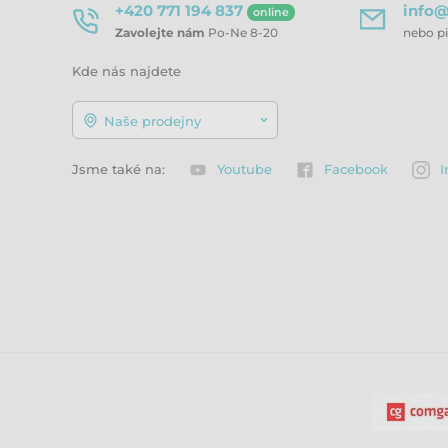
+420 771 194 837
info@
online
Zavolejte nám
Po-Ne 8-20
nebo p
Kde nás najdete
Naše prodejny
Jsme také na:
Youtube
Facebook
I