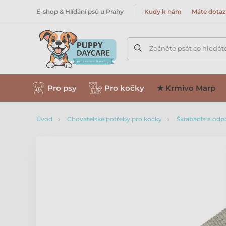
E-shop & Hlídání psů u Prahy
Kudy k nám
Máte dotaz
Začněte psát co hledát
Pro psy
Pro kočky
★ Krmivo Marp
Úvod
Chovatelské potřeby pro kočky
Škrabadla a odp