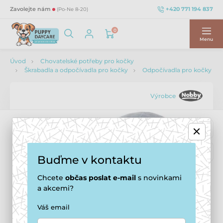
+420 771 194 837
Zavolejte nám
(Po-Ne 8-20)
0
Menu
Úvod
Chovatelské potřeby pro kočky
Škrabadla a odpočívadla pro kočky
Odpočívadla pro kočky
Výrobce
Buďme v kontaktu
Chcete
občas
poslat e-mail
s novinkami
a akcemi?
Váš email