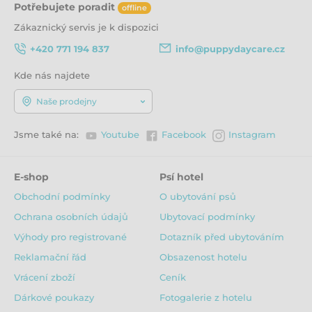
Potřebujete poradit
offline
Zákaznický servis je k dispozici
+420 771 194 837
info@puppydaycare.cz
Kde nás najdete
Naše prodejny
Jsme také na:
Youtube
Facebook
Instagram
E-shop
Psí hotel
Obchodní podmínky
O ubytování psů
Ochrana osobních údajů
Ubytovací podmínky
Výhody pro registrované
Dotazník před ubytováním
Reklamační řád
Obsazenost hotelu
Vrácení zboží
Ceník
Dárkové poukazy
Fotogalerie z hotelu