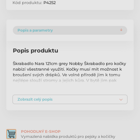
Kód produktu:
P4252
Popis a parametry
Popis produktu
Škrabadlo Nara 121cm grey Nobby Škrabadlo pro kočky
nabízí všestranné využití. Kočky musí mít možnost k
broušení svých drápků. Ve volné přírodě jim k tomu
nejlépe slouží stromy a jejich kůra. V bytě jim pak
musíte vy nabídnout tu pravou a vhodnou alternativu.
Jinak si malý nezbeda najde náhradu například ve
vašem nábytku, křesle nebo koberci. Škrabadlo je
Zobrazit celý popis
vyvedené v elegantní moderní šedé barvě, obsahuje
měkkou lenošku, dvě odpočívadla a horní prostornou
kukaň, vše je potaženo měkkým plyšem. Též obsahuje
kvalitní tmavé sisalové kmeny, které slouží
k obrušování drápků. Parametry: výška 121 cm kmeny o
průměru 9 cm základna 49 × 49 cm horní kukaň o
POHODLNÝ E-SHOP
průměru 50 × 25 cm prověšená lenoška o průměru 35
Vymazlená nabídka produktů pro pejsky a kočičky