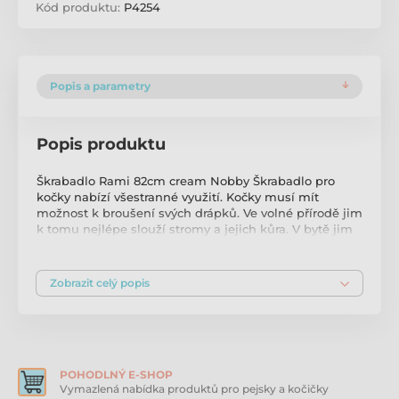
Kód produktu:
P4254
Popis a parametry
Popis produktu
Škrabadlo Rami 82cm cream Nobby Škrabadlo pro
kočky nabízí všestranné využití. Kočky musí mít
možnost k broušení svých drápků. Ve volné přírodě jim
k tomu nejlépe slouží stromy a jejich kůra. V bytě jim
pak musíte vy nabídnout tu pravou a vhodnou
alternativu. Jinak si malý nezbeda najde náhradu
například ve vašem nábytku, křesle nebo koberci.
Zobrazit celý popis
Škrabadlo je vyvedené v elegantní moderní béžové
barvě, obsahuje závěsné odpočívadlo, horní
odpočívadlo s měkkou kapsou, provaz, sisalový kmen
a závěsné odpočívadlo. Parametry: výška 82 cm barva
krémová se světlým sisalem sisalový kmen o průměru
15 cm základna 45 × 45 cm závěsné odpočívadlo 42 ×
POHODLNÝ E-SHOP
42 cm horní odpočívadlo s kapsou 70 × 45 × 22 cm
Vymazlená nabídka produktů pro pejsky a kočičky