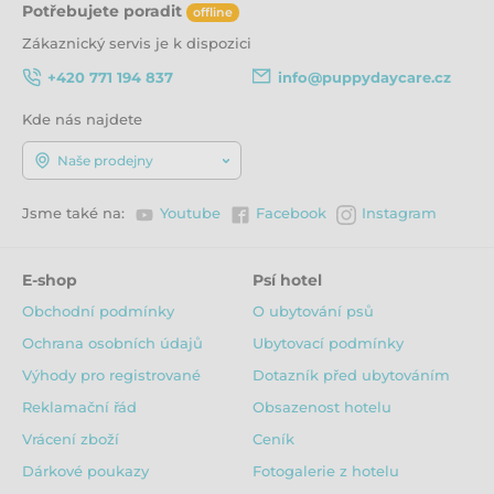
Potřebujete poradit
offline
Zákaznický servis je k dispozici
+420 771 194 837
info@puppydaycare.cz
Kde nás najdete
Naše prodejny
Jsme také na:
Youtube
Facebook
Instagram
E-shop
Psí hotel
Obchodní podmínky
O ubytování psů
Ochrana osobních údajů
Ubytovací podmínky
Výhody pro registrované
Dotazník před ubytováním
Reklamační řád
Obsazenost hotelu
Vrácení zboží
Ceník
Dárkové poukazy
Fotogalerie z hotelu