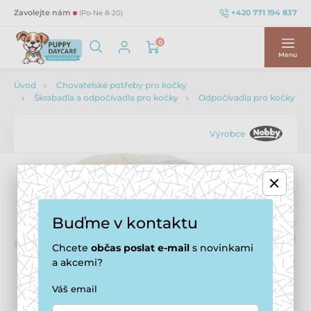
+420 771 194 837
Zavolejte nám
(Po-Ne 8-20)
0
Menu
Úvod
Chovatelské potřeby pro kočky
Škrabadla a odpočívadla pro kočky
Odpočívadla pro kočky
Výrobce
Buďme v kontaktu
Chcete
občas
poslat e-mail
s novinkami
a akcemi?
Váš email