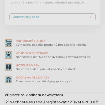
Vyrobené z pevného nylonu. Vhodné pro nácvik
pachových prací, nácvik přivolání či běžnou procházku
se psem. Výhodou vodítka je neoprenová polstrovaná
ruční smyčka, která vám zajistí pohodlný úchop.
Zobrazit celý popis
Vodítko je díky vnější úpravě protiskluzové. Stopovací
vodítka jsou nezbytnou pomůckou pro výcvik pro
vašeho pejska. Na stopovačce je váš pejsek snadno
manipulovatelný, a tak se může rychle naučit povel
„ke mně“ a případně i odnaučit nějaké zlozvyky.
Rozměry: 17 mm × 5 m Barva: modrá
POHODLNÝ E-SHOP
Vymazlená nabídka produktů pro pejsky a kočičky
Produkt je zařazen v kategoriích
VÝHODY REGISTRACE
Nenechte si ujít 150 Kč na uvítanou a trvalou slevu 7%
Stopovací vodítka pro psy
HOTEL PRO PSY
Nabízíme hlídání psů v domácím prostředí
Voděodolná vodítka pro psy
DOČASNÁ PÉČE O PSY
Staráme se i o opuštěné pejsky k adopci
Přihlaste se k odběru newsletteru
💡 Nechcete se raději registrovat? Získáte 200 Kč