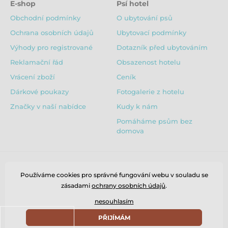
E-shop
Psí hotel
Obchodní podmínky
O ubytování psů
Ochrana osobních údajů
Ubytovací podmínky
Výhody pro registrované
Dotazník před ubytováním
Reklamační řád
Obsazenost hotelu
Vrácení zboží
Ceník
Dárkové poukazy
Fotogalerie z hotelu
Značky v naší nabídce
Kudy k nám
Pomáháme psům bez
domova
Používáme cookies pro správné fungování webu v souladu se
zásadami
ochrany osobních údajů
.
nesouhlasím
PŘIJÍMÁM
© 2026 www.puppydaycare.cz ⦁ E-shop vytvořila
SIMPLIA.cz