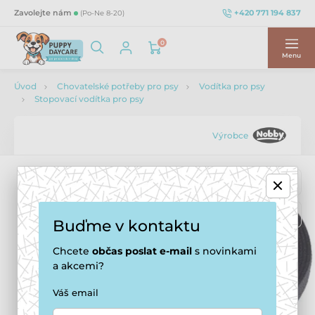
+420 771 194 837
Zavolejte nám
(Po-Ne 8-20)
0
Menu
Úvod
Chovatelské potřeby pro psy
Vodítka pro psy
Stopovací vodítka pro psy
Výrobce
Buďme v kontaktu
Chcete
občas
poslat e-mail
s novinkami
a akcemi?
Váš email