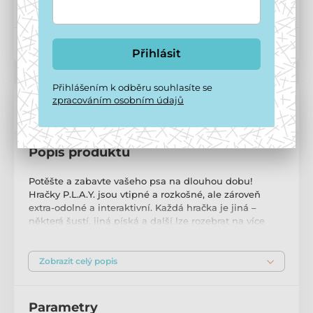
Kód produktu:
P5310
Přihlásit
Přihlášením k odběru souhlasíte se
zpracováním osobním údajů
Popis a parametry
Popis produktu
Potěšte a zabavte vašeho psa na dlouhou dobu!
Hračky P.L.A.Y. jsou vtipné a rozkošné, ale zároveň
extra-odolné a interaktivní. Každá hračka je jiná –
některá šustí, jiná píská a další lze rozebrat na více
částí. Hračky P.L.A.Y. jsou vyhotoveny v perfektní
kvalitě s dvouvrstvým potahem a zesíleným šitím, aby
odolaly pořádnému kousnutí. Hračky přichází v
Zobrazit celý popis
originálních kolekcích, které roztočí každý psí ocásek a
okouzlí všechny milovníky psů. Hračky P.L.A.Y. jsou
ekologické a bezpečné. Jejich výplň tvoří certifikovaný
Parametry