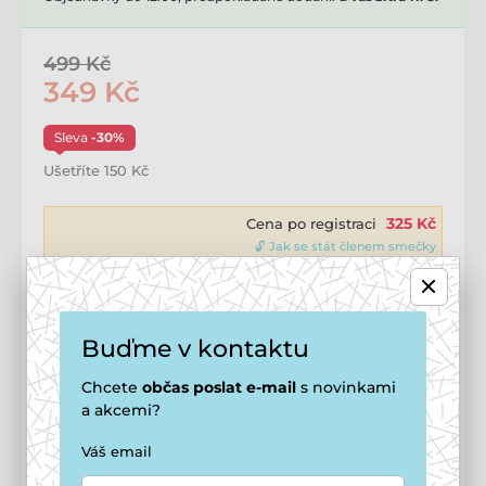
499 Kč
349 Kč
Sleva
-30%
Ušetříte 150 Kč
325 Kč
Cena po registraci
🔓 Jak se stát členem smečky
Přidat do košíku
Buďme v kontaktu
Chcete
občas
poslat e-mail
s novinkami
Doprava zdarma
od
1 499 Kč
Možnosti doručení ›
a akcemi?
Váš email
Potřebujete poradit?
offline
Zavolejte na
+420 771 194 837