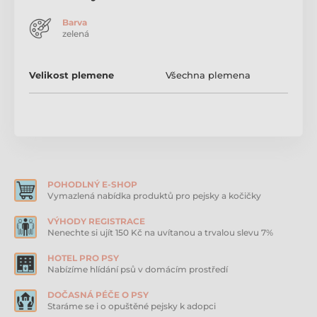
materiál z recyklovaného plastu. Hračky podléhají
standardům pro dětské hračky a neobsahují AZO
Barva
barviva. Navíc je můžete prát a sušit v sušičce, takže
zelená
budou pořád čisté a voňavé. Zakoupit můžete
jednotlivě anebo celou kolekci najednou. Ruční
výroba. Interaktivní – každá hračka má unikátní
Velikost plemene
Všechna plemena
vlastnosti. Výplň z recyklovaných plastových lahví.
100% bezpečná a certifikovaná výplň. Dvouvrstvý
potah a zesílené šití. Neobsahuje azo barviva. Podléhá
standardům pro dětské hračky. Lze prát v pračce a
sušit v sušičce. Použitý materiál: Recyklované plastové
láhve.
POHODLNÝ E-SHOP
Vymazlená nabídka produktů pro pejsky a kočičky
VÝHODY REGISTRACE
Nenechte si ujít 150 Kč na uvítanou a trvalou slevu 7%
HOTEL PRO PSY
Produkt je zařazen v kategoriích
Nabízíme hlídání psů v domácím prostředí
DOČASNÁ PÉČE O PSY
Plyšové hračky pro psy
Staráme se i o opuštěné pejsky k adopci