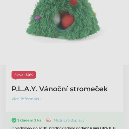
Sleva
-30%
P.L.A.Y. Vánoční stromeček
Více informací ›
Možnosti dopravy ›
Skladem 2 ks
Objednávky do 12:00, předpokládané dodání:
u vás zítra 11. 8.