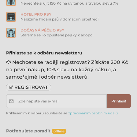
škrob, hrachová bílkovina, rajčata 0,45 % (sušená),
Nenechte si ujít 150 Kč na uvítanou a trvalou slevu 7%
inulin z čekanky 0,4 %, lignocelulóza, tymián 0,025 %,
petržel 0,025 % Analýza: hrubé bílkoviny 10 %, hrubé
HOTEL PRO PSY
oleje a tuky 3,5 %, hrubé popeloviny 2,5 %, hrubá
Nabízíme hlídání psů v domácím prostředí
vláknina 0,4 %, vlhkost 81 % Doplňkové látky /kg:
vitamin D3 (3a671) 160 LE/IU/UI, vitamin E 100 mg,
DOČASNÁ PÉČE O PSY
zinek 10 mg, mangan 2 mg, měď 1,2 mg, jód 0,2 mg,
Staráme se i o opuštěné pejsky k adopci
taurin 520 mg, biotin 100 mcg Hmotnost 1 kapsičky: 85
g Doporučené dávkování: Krmnou dávku přizpůsobte
aktivitě, věku, velikosti, plemenu a životnímu stylu
Přihlaste se k odběru newsletteru
vaší kočky. Datum minimální trvanlivosti a číslo šarže
najdete na zadní straně obalu. Krmivo skladujte v
💡 Nechcete se raději registrovat? Získáte 200 Kč
suchu. Po otevření skladujte v lednici a co nejdříve
na první nákup, 10% slevu na každý nákup, a
spotřebujte.
samozřejmě i odběr newsletterů.
Zde napište váš e-mail
Přihlásit
Přihlášením k odběru souhlasíte se
zpracováním osobním údajů
Potřebujete poradit
offline