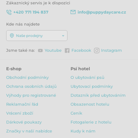
Zákaznický servis je k dispozici
+420 771 194 837
info@puppydaycare.cz
Kde nás najdete
Naše prodejny
Jsme také na:
Youtube
Facebook
Instagram
E-shop
Psí hotel
Obchodní podmínky
O ubytování psů
Ochrana osobních údajů
Ubytovací podmínky
Výhody pro registrované
Dotazník před ubytováním
Reklamační řád
Obsazenost hotelu
Vrácení zboží
Ceník
Dárkové poukazy
Fotogalerie z hotelu
Značky v naší nabídce
Kudy k nám