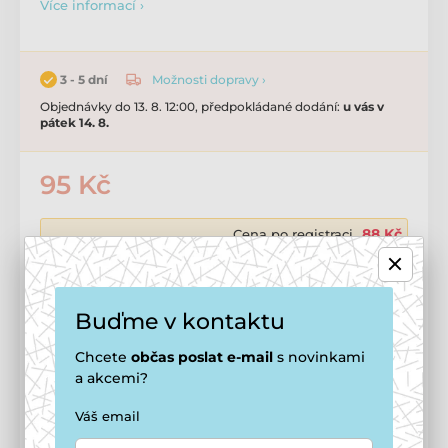
Více informací ›
Možnosti dopravy ›
3 - 5 dní
Objednávky do 13. 8. 12:00, předpokládané dodání:
u vás v
pátek 14. 8.
95 Kč
88 Kč
Cena po registraci
🔓 Jak se stát členem smečky
Přidat do košíku
Buďme v kontaktu
Chcete
občas
poslat e-mail
s novinkami
a akcemi?
Doprava zdarma
od
1 499 Kč
Možnosti doručení ›
Váš email