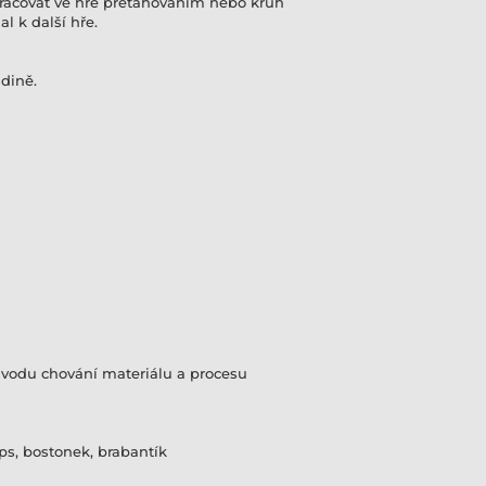
račovat ve hře přetahováním nebo kruh
l k další hře.
adině.
ůvodu chování materiálu a procesu
ops, bostonek, brabantík