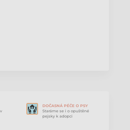
DOČASNÁ PÉČE O PSY
v
Staráme se i o opuštěné
pejsky k adopci