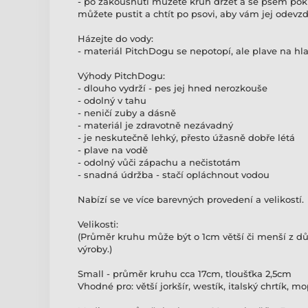
- po zakousnutí můžete kruh držet a se psem pok
můžete pustit a chtít po psovi, aby vám jej odevzda
Házejte do vody:
- materiál PitchDogu se nepotopí, ale plave na hl
Výhody PitchDogu:
- dlouho vydrží - pes jej hned nerozkouše
- odolný v tahu
- neničí zuby a dásně
- materiál je zdravotně nezávadný
- je neskutečně lehký, přesto úžasně dobře létá
- plave na vodě
- odolný vůči zápachu a nečistotám
- snadná údržba - stačí opláchnout vodou
Nabízí se ve více barevných provedení a velikostí.
Velikosti:
(Průměr kruhu může být o 1cm větší či menší z d
výroby.)
Small - průměr kruhu cca 17cm, tloušťka 2,5cm
Vhodné pro: větší jorkšír, westík, italský chrtík, m