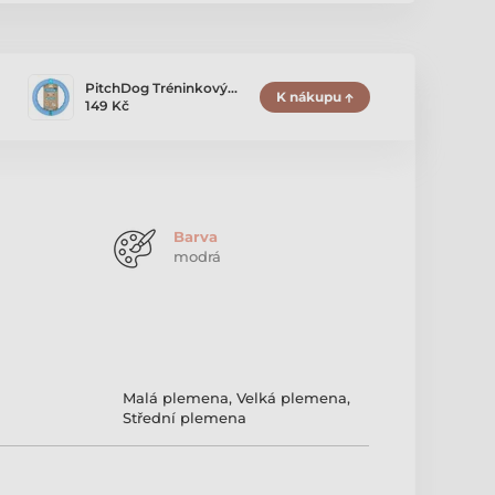
PitchDog Tréninkový…
K nákupu
149 Kč
Barva
modrá
Malá plemena
,
Velká plemena
,
Střední plemena