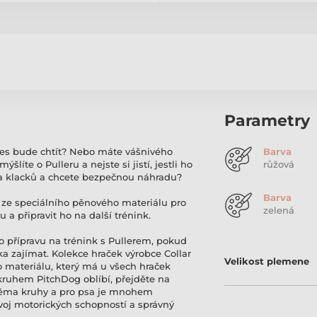
Parametry
áš pes bude chtít? Nebo máte vášnivého
Barva
íte o Pulleru a nejste si jistí, jestli ho
růžová
ra klacků a chcete bezpečnou náhradu?
Barva
ý ze speciálního pěnového materiálu pro
zelená
 a připravit ho na další trénink.
o přípravu na trénink s Pullerem, pokud
ska zajímat. Kolekce hraček výrobce Collar
Velikost plemene
ho materiálu, který má u všech hraček
 kruhem PitchDog oblíbí, přejděte na
 dvěma kruhy a pro psa je mnohem
ozvoj motorických schopností a správný