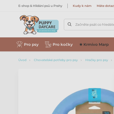
E-shop & Hlídání psů u Prahy
Kudy k nám
Máte dotaz
Začněte psát co hledát
Pro psy
Pro kočky
★ Krmivo Marp
Úvod
Chovatelské potřeby pro psy
Hračky pro psy