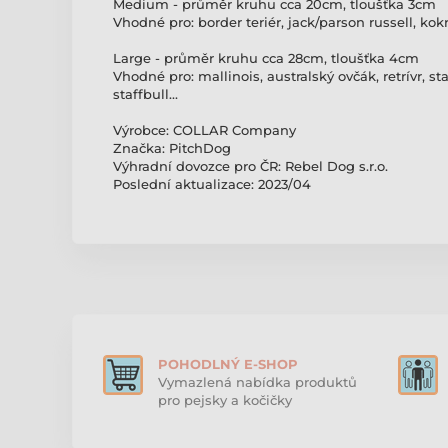
Medium - průměr kruhu cca 20cm, tloušťka 3cm
Vhodné pro: border teriér, jack/parson russell, kokrš
Large - průměr kruhu cca 28cm, tloušťka 4cm
Vhodné pro: mallinois, australský ovčák, retrívr, sta
staffbull...
Výrobce: COLLAR Company
Značka: PitchDog
Výhradní dovozce pro ČR: Rebel Dog s.r.o.
Poslední aktualizace: 2023/04
POHODLNÝ E-SHOP
Vymazlená nabídka produktů
pro pejsky a kočičky