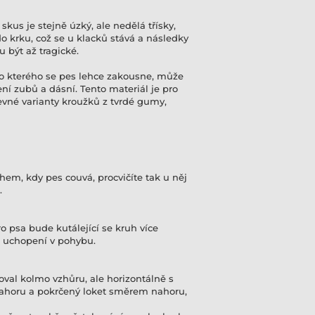
skus je stejně úzký, ale nedělá třísky,
 krku, což se u klacků stává a následky
 být až tragické.
do kterého se pes lehce zakousne, může
ní zubů a dásní. Tento materiál je pro
evné varianty kroužků z tvrdé gumy,
hem, kdy pes couvá, procvičíte tak u něj
.
ro psa bude kutálející se kruh více
o uchopení v pohybu.
oval kolmo vzhůru, ale horizontálně s
nahoru a pokrčený loket směrem nahoru,