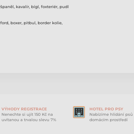
paněl, kavalír, bígl, foxteriér, pudl
ford, boxer, pitbul, border kolie,
VÝHODY REGISTRACE
HOTEL PRO PSY
Nenechte si ujít 150 Kč na
Nabízíme hlídání psů 
uvítanou a trvalou slevu 7%
domácím prostředí