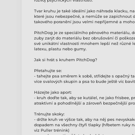
rozvoj psychických vlastností.
Tvar kruhu je také ideální jako náhrada klacku, na 
které jsou nebezpečné, a nemůže se zapíchnout do
takového poranění jsou velmi nepříjemné a mohou
PitchDog je ze speciálního pěnového materiálu, 
zuby zarýt do materiálu bez obrušování či poškoze
své unikátní vlastnosti mnohem lepší než různé l
latexu, plastu nebo gumy.
Jak si hrát s kruhem PitchDog?
Přetahujte se:
- tahejte psa směrem k sobě, střídejte s opačný ta
více svalových skupin a psa to bude ještě víc bavit
Házejte jako aport:
- kruh doďte tak, aby se kutálel, ne jako frisbee, p
atraktivní a pohodlnější a zároveň bezpečnější pr
Trénujte skoky:
- držte kruh ve výšce tak, aby na něj pes nevyskak
dopadem na všechny čtyři tlapky (hřbetem ruky 
viz Puller trénink)