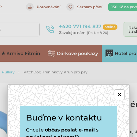
?
Porovnávání
Seznam přání
150 Kč na prv
+420 771 194 837
offline
Naku
e
a zí
Zavolejte nám
(Po-Ne 8-20)
★ Krmivo Fitmin
Dárkové poukazy
Hotel pro
Pullery
PitchDog Tréninkový Kruh pro psy
PitchDog Tré
pro psy
Buďme v kontaktu
Chcete
občas
poslat e-mail
s
Přemýšlíte o Pulleru a nejst