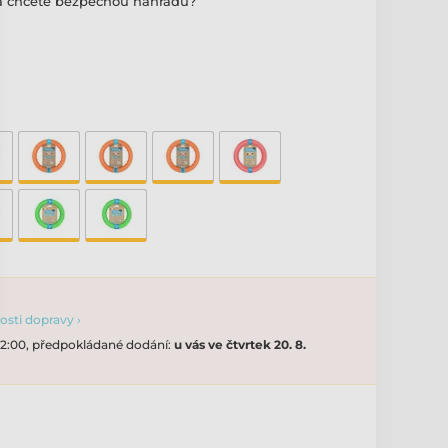
 a chcete bezpečnou náhradu?
sti dopravy ›
 12:00, předpokládané dodání:
u vás ve čtvrtek 20. 8.