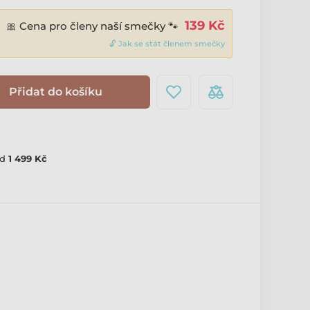
139 Kč
🎀 Cena pro členy naší smečky 🐾
🔓 Jak se stát členem smečky
Přidat do košíku
d
1 499 Kč