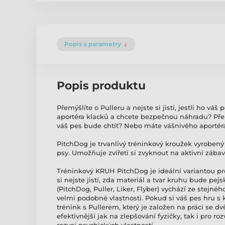
Popis a parametry
Popis produktu
Přemýšlíte o Pulleru a nejste si jistí, jestli ho v
aportéra klacků a chcete bezpečnou náhradu? Přemýšl
váš pes bude chtít? Nebo máte vášnivého aporté
PitchDog je trvanlivý tréninkový kroužek vyroben
psy. Umožňuje zvířeti si zvyknout na aktivní zábavu
Tréninkový KRUH PitchDog je ideální variantou pr
si nejste jistí, zda materiál a tvar kruhu bude pej
(PitchDog, Puller, Liker, Flyber) vychází ze stejné
velmi podobné vlastnosti. Pokud si váš pes hru s
trénink s Pullerem, který je založen na práci se
efektivnější jak na zlepšování fyzičky, tak i pro r