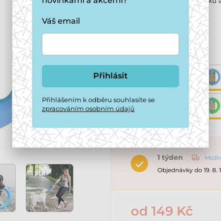
novinkami a akcemi?
vášnivého aportéra klacků
Více informací ›
Váš email
Varianta:
Přihlásit
Přihlášením k odběru souhlasíte se
zpracováním osobním údajů
1 týden
Možno
Objednávky do 19. 8.
od 149 Kč