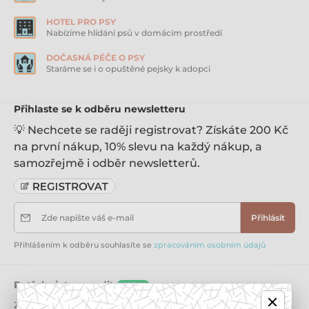
Nesmí se čistit v čistírně
HOTEL PRO PSY
Nabízíme hlídání psů v domácím prostředí
DOČASNÁ PÉČE O PSY
Staráme se i o opuštěné pejsky k adopci
Přihlaste se k odběru newsletteru
💡 Nechcete se raději registrovat? Získáte 200 Kč
na první nákup, 10% slevu na každý nákup, a
samozřejmě i odběr newsletterů.
Zde napište váš e-mail
Přihlásit
Přihlášením k odběru souhlasíte se
zpracováním osobním údajů
Potřebujete poradit
online
Zákaznický servis je k dispozici