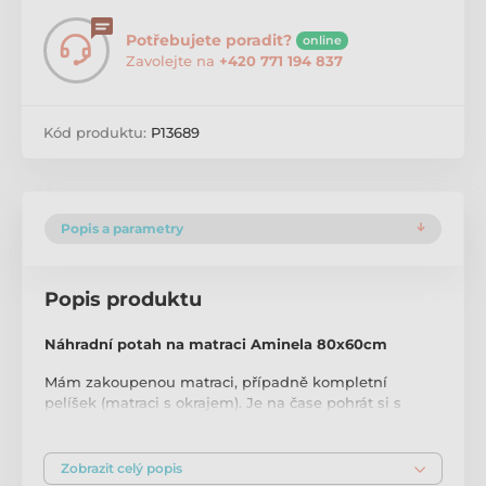
Potřebujete poradit?
online
Zavolejte na
+420 771 194 837
Kód produktu:
P13689
Popis a parametry
Popis produktu
Náhradní potah na matraci Aminela 80x60cm
Mám zakoupenou matraci, případně kompletní
pelíšek (matraci s okrajem). Je na čase pohrát si s
barvami, ale není třeba kupovat celou novou matraci,
lze zakoupit pouze náhradní potah.
Stačí se řídit tím
správným rozměrem!
.
Zobrazit celý popis