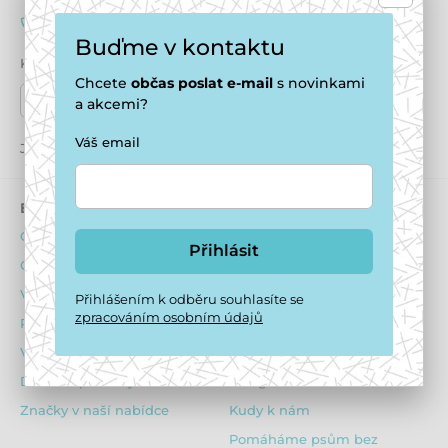
+420 771 194 837
info@puppydaycare.cz
Buďme v kontaktu
Kde nás najdete
Chcete
občas
poslat e-mail
s novinkami
Naše prodejny
a akcemi?
Váš email
Jsme také na:
Youtube
Facebook
Instagram
E-shop
Psí hotel
Obchodní podmínky
O ubytování psů
Přihlásit
Ochrana osobních údajů
Ubytovací podmínky
Výhody pro registrované
Dotazník před ubytováním
Přihlášením k odběru souhlasíte se
zpracováním osobním údajů
Reklamační řád
Obsazenost hotelu
Vrácení zboží
Ceník
Dárkové poukazy
Fotogalerie z hotelu
Značky v naší nabídce
Kudy k nám
Pomáháme psům bez