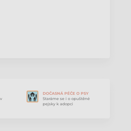
DOČASNÁ PÉČE O PSY
v
Staráme se i o opuštěné
pejsky k adopci