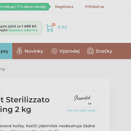
ní nákup | 7 % sleva navždy
Registrace
Přihlásit se
0
pte ještě za
1 499 Kč
0 Kč
skejte
dopravu zdarma
 psy
Novinky
Výprodej
Značky
 kg
t Sterilizzato
ing 2 kg
Zobrazit další zboží ›
ované kočky. Kočičí jídelníček neobsahuje žádné