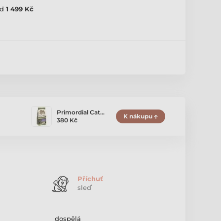
d
1 499 Kč
Primordial Cat…
K nákupu
380 Kč
Příchuť
sleď
dospělá