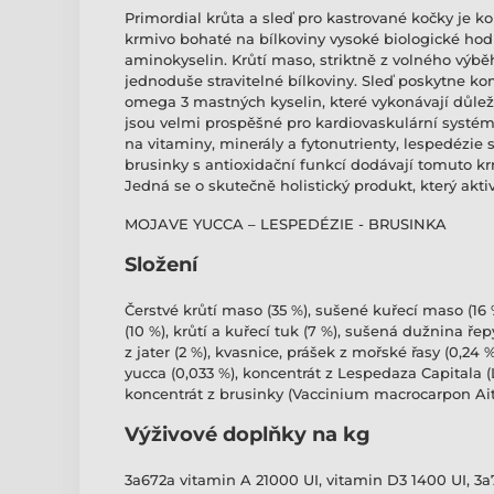
Primordial krůta a sleď pro kastrované kočky je k
krmivo bohaté na bílkoviny vysoké biologické ho
aminokyselin. Krůtí maso, striktně z volného výbě
jednoduše stravitelné bílkoviny. Sleď poskytne k
omega 3 mastných kyselin, které vykonávají důleži
jsou velmi prospěšné pro kardiovaskulární systém 
na vitaminy, minerály a fytonutrienty, lespedézi
brusinky s antioxidační funkcí dodávají tomuto k
Jedná se o skutečně holistický produkt, který akti
MOJAVE YUCCA – LESPEDÉZIE - BRUSINKA
Složení
Čerstvé krůtí maso (35 %), sušené kuřecí maso (16
(10 %), krůtí a kuřecí tuk (7 %), sušená dužnina ře
z jater (2 %), kvasnice, prášek z mořské řasy (0,24 
yucca (0,033 %), koncentrát z Lespedaza Capitala (
koncentrát z brusinky (Vaccinium macrocarpon Aito
Výživové doplňky na kg
3a672a vitamin A 21000 UI, vitamin D3 1400 UI, 3