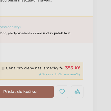
jsou přísní masožravci a skvělí…
osti dopravy ›
 12:00, předpokládané dodání:
u vás v pátek 14. 8.
353 Kč
🎀 Cena pro členy naší smečky 🐾
🔓 Jak se stát členem smečky
Přidat do košíku