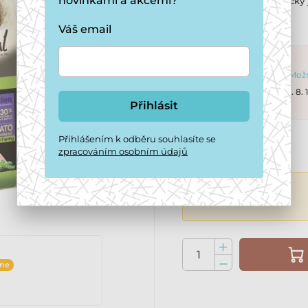
novinkami a akcemi?
uhlohydráty, protože kočky 
Více informací ›
Váš email
3 - 5 dní
Možn
Objednávky do 13. 8.
Přihlásit
Přihlášením k odběru souhlasíte se
380 Kč
zpracováním osobním údajů
ine