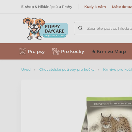
E-shop & Hlídání psů u Prahy
Kudy k nám
Máte dotaz
Začněte psát co hledát
Pro psy
Pro kočky
★ Krmivo Marp
Úvod
Chovatelské potřeby pro kočky
Krmivo pro koč