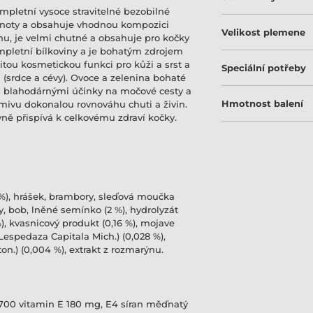
ompletní vysoce stravitelné bezobilné
dnoty a obsahuje vhodnou kompozici
Velikost plemene
hu, je velmi chutné a obsahuje pro kočky
ompletní bílkoviny a je bohatým zdrojem
tou kosmetickou funkci pro kůži a srst a
Speciální potřeby
(srdce a cévy). Ovoce a zelenina bohaté
e s blahodárnými účinky na močové cesty a
Hmotnost balení
rmivu dokonalou rovnováhu chuti a živin.
vně přispívá k celkovému zdraví kočky.
 %), hrášek, brambory, sleďová moučka
py, bob, lněné semínko (2 %), hydrolyzát
%), kvasnicový produkt (0,16 %), mojave
Lespedaza Capitala Mich.) (0,028 %),
n.) (0,004 %), extrakt z rozmarýnu.
a700 vitamin E 180 mg, E4 síran měďnatý