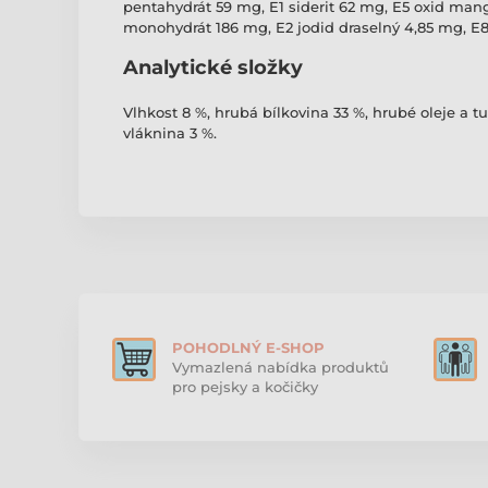
pentahydrát 59 mg, E1 siderit 62 mg, E5 oxid man
monohydrát 186 mg, E2 jodid draselný 4,85 mg, E8
Analytické složky
Vlhkost 8 %, hrubá bílkovina 33 %, hrubé oleje a t
vláknina 3 %.
POHODLNÝ E-SHOP
Vymazlená nabídka produktů
pro pejsky a kočičky