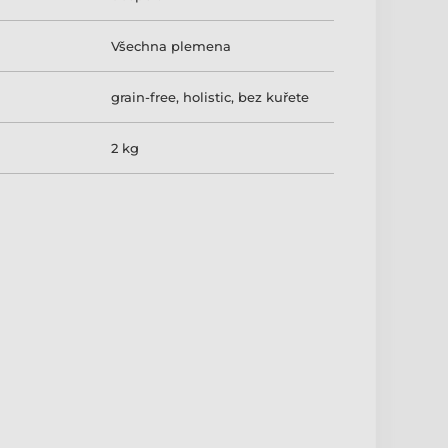
Všechna plemena
grain-free
,
holistic
,
bez kuřete
2 kg