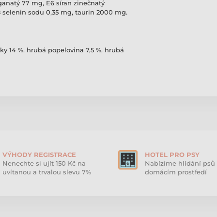
ganatý 77 mg, E6 síran zinečnatý
 selenin sodu 0,35 mg, taurin 2000 mg.
uky 14 %, hrubá popelovina 7,5 %, hrubá
VÝHODY REGISTRACE
HOTEL PRO PSY
Nenechte si ujít 150 Kč na
Nabízíme hlídání psů 
uvítanou a trvalou slevu 7%
domácím prostředí