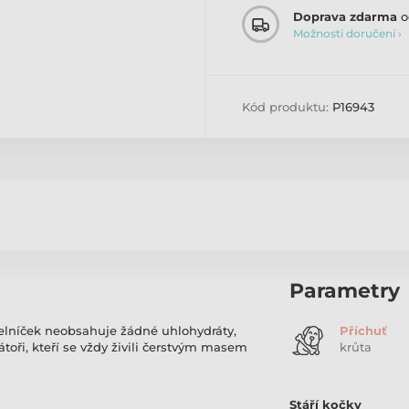
Doprava zdarma
o
Možnosti doručení ›
Kód produktu:
P16943
Parametry
delníček neobsahuje žádné uhlohydráty,
Příchuť
átoři, kteří se vždy živili čerstvým masem
krůta
Stáří kočky