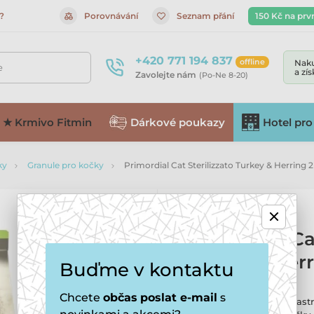
?
Porovnávání
Seznam přání
150 Kč na prv
+420 771 194 837
offline
Naku
e
a zí
Zavolejte nám
(Po-Ne 8-20)
★ Krmivo Fitmin
Dárkové poukazy
Hotel pro
ky
Granule pro kočky
Primordial Cat Sterilizzato Turkey & Herring 2
Primordial Ca
Turkey & Herr
Buďme v kontaktu
Chcete
občas
poslat e-mail
s
Kompletní krmivo pro kastr