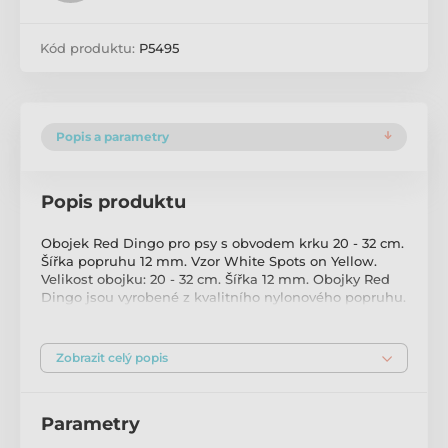
Kód produktu:
P5495
Popis a parametry
Popis produktu
Obojek Red Dingo pro psy s obvodem krku 20 - 32 cm.
Šířka popruhu 12 mm. Vzor White Spots on Yellow.
Velikost obojku: 20 - 32 cm. Šířka 12 mm. Obojky Red
Dingo jsou vyrobené z kvalitního nylonového popruhu.
Okraje jsou hustě tkané pro ještě větší odolnost vůči
oděru. Našitá stuha se vzorem je utkaná speciální
technikou, která zaručuje vysokou odolnost a
Zobrazit celý popis
trvanlivost. Použitá příze zajišťuje skutečnou stálost
barev. Obojky jsou vybaveny originální plastovou
sponou Bucklebone ve tvaru kosti. Spona patří mezi
Parametry
nejpevnější na trhu a je vyrobená pouze z toho
nejlepšího materiálu. I přes malou velikost jde spona