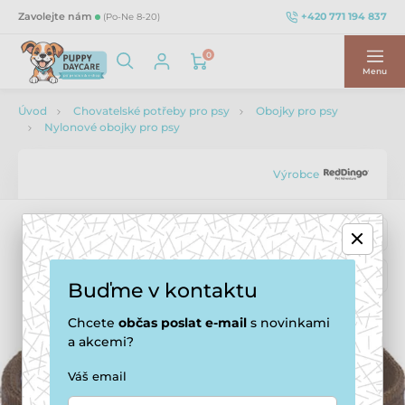
+420 771 194 837
Zavolejte nám
(Po-Ne 8-20)
0
Menu
Úvod
Chovatelské potřeby pro psy
Obojky pro psy
Nylonové obojky pro psy
Výrobce
Buďme v kontaktu
Chcete
občas
poslat e-mail
s novinkami
a akcemi?
Váš email