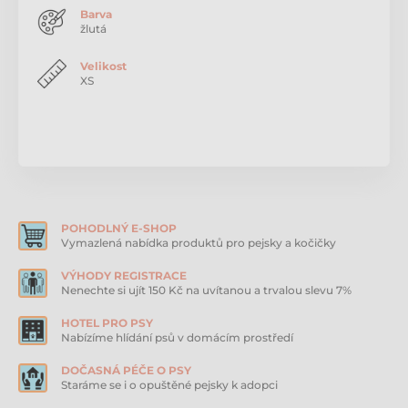
velice dobře otevírat. Kroužek je vyrobený z nerezové
Barva
oceli a nemůže tak obarvit srst psa. Zakončení
žlutá
popruhu je pod úhlem 20 stupňů, čímž je dosaženo
maximálního komfortu pro psa.
Velikost
XS
Produkt je zařazen v kategoriích
Nylonové obojky pro psy
Designové obojky pro psy
POHODLNÝ E-SHOP
Vymazlená nabídka produktů pro pejsky a kočičky
VÝHODY REGISTRACE
Nenechte si ujít 150 Kč na uvítanou a trvalou slevu 7%
HOTEL PRO PSY
Nabízíme hlídání psů v domácím prostředí
DOČASNÁ PÉČE O PSY
Staráme se i o opuštěné pejsky k adopci