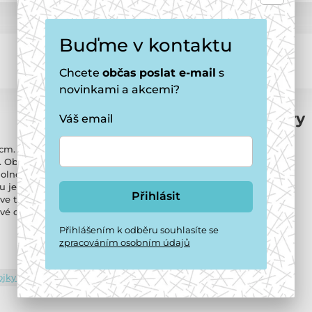
Buďme v kontaktu
Chcete
občas
poslat e-mail
s
novinkami a akcemi?
Parametry
Váš email
cm. Šířka popruhu 20 mm. Barva zelená
Barva
. Obojek z kvalitního nylonového
zelená
olnost vůči oděru. Zakončení popruhu je
u jeho kraje hladké a neřežou. Obojek je
Přihlásit
 tvaru kosti, která patří mezi
é oceli a nebarví srst psa.
Přihlášením k odběru souhlasíte se
zpracováním osobním údajů
jky pro psy