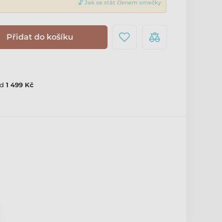
🔓 Jak se stát členem smečky
Přidat do košíku
d
1 499 Kč