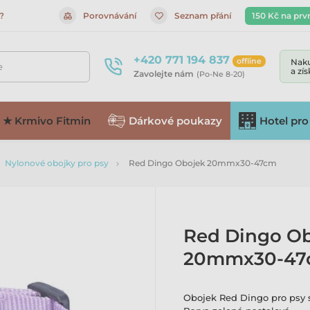
?
Porovnávání
Seznam přání
150 Kč na prv
+420 771 194 837
offline
Naku
e
a zí
Zavolejte nám
(Po-Ne 8-20)
★ Krmivo Fitmin
Dárkové poukazy
Hotel pro
Nylonové obojky pro psy
Red Dingo Obojek 20mmx30-47cm
Red Dingo O
20mmx30-47
Obojek Red Dingo pro psy 