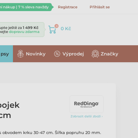
ní nákup | 7 % sleva navždy
Registrace
Přihlásit se
0
pte ještě za
1 499 Kč
0 Kč
skejte
dopravu zdarma
 psy
Novinky
Výprodej
Značky
bojek
cm
Zobrazit další zboží ›
s obvodem krku 30-47 cm. Šířka popruhu 20 mm.