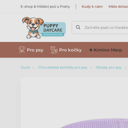
E-shop & Hlídání psů u Prahy
Kudy k nám
Máte dotaz
Začněte psát co hledát
Pro psy
Pro kočky
★ Krmivo Marp
Úvod
Chovatelské potřeby pro psy
Obojky pro psy